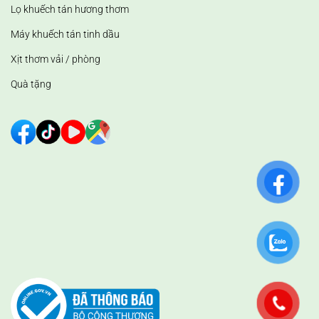
Lọ khuếch tán hương thơm
Máy khuếch tán tinh dầu
Xịt thơm vải / phòng
Quà tặng