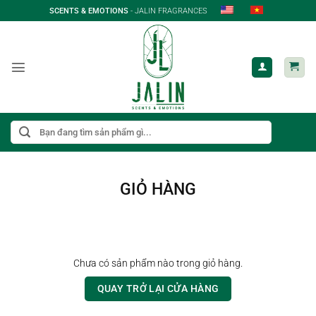
Bỏ
SCENTS & EMOTIONS
- JALIN FRAGRANCES
qua
nội
dung
Tìm
kiếm:
GIỎ HÀNG
Chưa có sản phẩm nào trong giỏ hàng.
QUAY TRỞ LẠI CỬA HÀNG