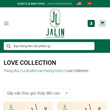
Bỏ
SCENTS & EMOTIONS
- JALIN FRAGRANCES
qua
nội
dung
Tìm
kiếm:
LOVE COLLECTION
Trang chủ
/
Lọ khuếch tán hương thơm
/
Love Collection