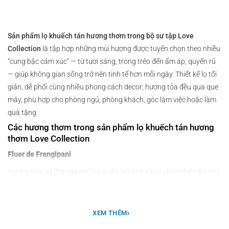
Sản phẩm lọ khuếch tán hương thơm trong bộ sư tập Love
Collection
là tập hợp những mùi hương được tuyển chọn theo nhiều
“cung bậc cảm xúc” — từ tươi sáng, trong trẻo đến ấm áp, quyến rũ
— giúp không gian sống trở nên tinh tế hơn mỗi ngày. Thiết kế lọ tối
giản, dễ phối cùng nhiều phong cách decor; hương tỏa đều qua que
mây, phù hợp cho phòng ngủ, phòng khách, góc làm việc hoặc làm
quà tặng.
Các hương thơm trong sản phẩm lọ khuếch tán hương
thơm Love Collection
Fluer de Frangipani
Hương hoa sứ (frangipani) ngọt dịu, nữ tính và có chút nhiệt đới thư
thái. Phù hợp khi bạn muốn không gian nhẹ nhàng nhưng vẫn nổi
bật.
›
White Tea
XEM THÊM
Hương trà trắng thanh sạch, mỏng nhẹ và “dễ chịu” ngay từ lần ngửi