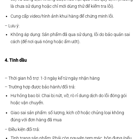
là chưa sử dụng hoặc chỉ mới dùng thử để kiểm tra lỗi).
Cung cấp video/hình ảnh khui hàng để chứng minh lỗi.
– Lưu ý:
Không áp dụng: Sản phẩm đã qua sử dụng, lỗi do bảo quản sai
cách (để nơi quá nóng hoặc ẩm ướt).
4. Tinh dầu
– Thời gian hỗ trợ: 1-3 ngày kể từ ngày nhận hàng
– Trường hợp được bảo hành/đổi trả:
Hư hỏng bao bì: Chai bị nứt, vỡ, rò rỉ dung dịch do lỗi đóng gói
hoặc vận chuyển.
Giao sai sản phẩm: số lượng, kích cỡ hoặc chủng loại không
đúng với đơn hàng đã mua
– Điều kiện đổi trả:
Tình trạng sản phẩm: Phải còn nguyên tem mác, hộp đựng (nếu