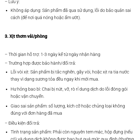
– Lưu ý:
Không áp dụng: Sản phẩm đã qua sử dụng, lỗi do bảo quản sai
cách (để nơi quá nóng hoặc ẩm ướt).
3. Xịt thơm vải/phòng
– Thời gian hỗ trợ: 1-3 ngày kể từ ngày nhận hàng
– Trường hợp được bảo hành/đổi trả:
Lỗi vòi xịt: Sản phẩm bị tắc nghẽn, gãy vòi, hoặc xịt ra tia nước
thay vì dạng sương tỏa đều ngay khi mới mua.
Hư hỏng bao bì: Chai bị nứt, vỡ, rò rỉ dung dịch do lỗi đóng gói
hoặc vận chuyển.
Giao sai sản phẩm: số lượng, kích cỡ hoặc chủng loại không
đúng với đơn hàng đã mua
– Điều kiện đổi trả:
Tình trạng sản phẩm: Phải còn nguyên tem mác, hộp đựng (nếu
có) và dung dịch không được hao hụt quá mức quy định (thường