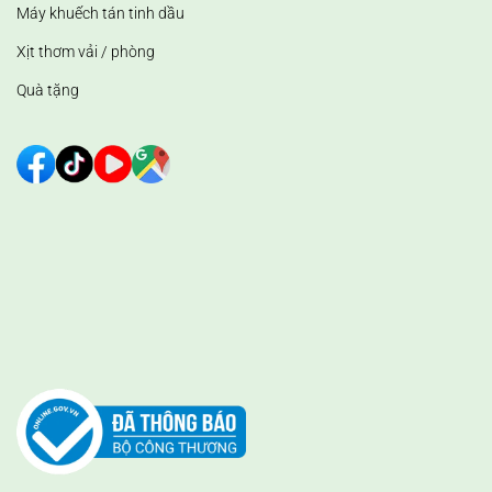
Máy khuếch tán tinh dầu
Xịt thơm vải / phòng
Quà tặng