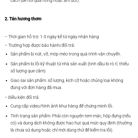
cách (để nơi quá nóng hoặc ẩm ướt).
2. Tán hương thơm
– Thời gian hỗ trợ: 1-3 ngày kể từ ngày nhận hàng
– Trường hợp được bảo hành/đổi trả:
Sản phẩm bị nứt, vỡ, móp méo trong quá trình vận chuyển.
Sản phẩm bị lỗi kỹ thuật từ nhà sản xuất (tinh dầu bị rò rỉ, thiếu
số lượng que cắm).
Giao sai sản phẩm: số lượng, kích cỡ hoặc chủng loại không
đúng với đơn hàng đã mua
– Điều kiện đổi trả:
Cung cấp video/hình ảnh khui hàng để chứng minh lỗi.
Tình trạng sản phẩm: Phải còn nguyên tem mác, hộp đựng (nếu
có) và dung dịch không được hao hụt quá mức quy định (thường
là chưa sử dụng hoặc chỉ mới dùng thử để kiểm tra lỗi).