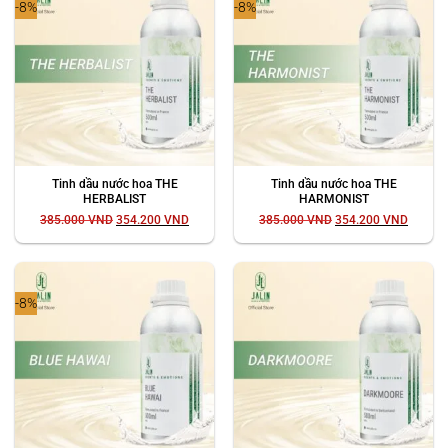
-8%
-8%
Tinh dầu nước hoa THE
Tinh dầu nước hoa THE
HERBALIST
HARMONIST
Giá
Giá
Giá
Giá
385.000
VND
354.200
VND
385.000
VND
354.200
VND
gốc
hiện
gốc
hiện
là:
tại
là:
tại
385.000 VND.
là:
385.000 VND.
là:
354.200 VND.
354.20
-8%