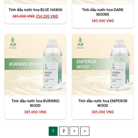
Tinh dầu nước hoa DARK
Tinh dầu nước hoa BLUE HAWAI
MOORE
Giá
Giá
385.000
VND
354.200
VND
gốc
hiện
385.000
VND
là:
tại
385.000 VND.
là:
354.200 VND.
Tinh dầu nước hoa BURNING
Tinh dầu nước hoa EMPEROR
WOOD
WOOD
385.000
VND
385.000
VND
1
2
»