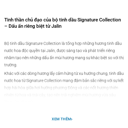
Tinh thần chủ đạo của bộ tinh dầu Signature Collection
– Dấu ấn riêng biệt từ Jalin
Bộ tinh dầu Signature Collection là tổng hợp những hương tinh dầu
nước hoa độc quyền tại Jalin, được sáng tạo và phát triển riêng
nhằm tạo nên những dấu ấn mùi hương mang sự khác biệt so với thị
trường.
Khác với các dòng hương lấy cảm hứng từ xu hướng chung, tinh dầu
nước hoa từ Signature Collection mang đậm bản sắc riêng với sự kết
hợp hài hòa giữa hơi hướng phương Đông và các nốt hương thiên
nhiên từ hoa và trái cây, tạo nên trải nghiệm mùi hương vừa sâu
lắng vừa gần gũi.
›
XEM THÊM