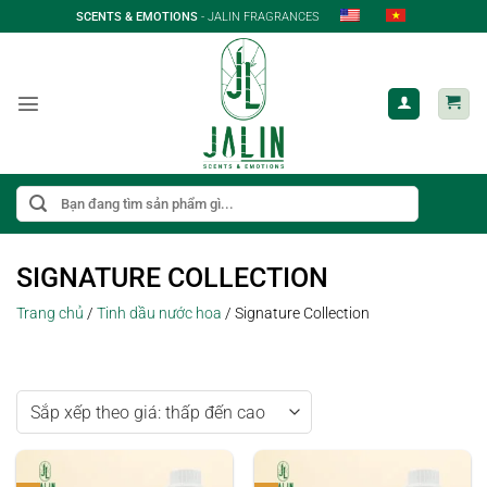
Bỏ
SCENTS & EMOTIONS
- JALIN FRAGRANCES
qua
nội
dung
Tìm
kiếm:
SIGNATURE COLLECTION
Trang chủ
/
Tinh dầu nước hoa
/
Signature Collection