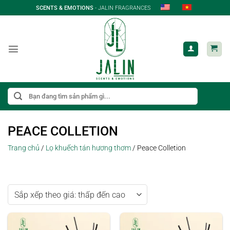
Bỏ
SCENTS & EMOTIONS
- JALIN FRAGRANCES
qua
nội
dung
Tìm
kiếm:
PEACE COLLETION
Trang chủ
/
Lọ khuếch tán hương thơm
/
Peace Colletion