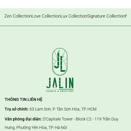
Zen Collection
Love Collection
Lux Collection
Signature Collection
Nat
THÔNG TIN LIÊN HỆ
Trụ sở chính:
63 Lam Sơn, P. Tân Sơn Hòa, TP. HCM
Văn phòng đại diện:
D'Capitale Tower - Block C2 - 119 Trần Duy
Hưng, Phường Yên Hòa, TP. Hà Nội