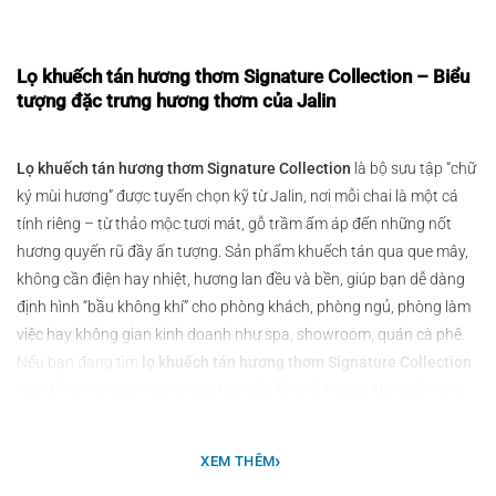
Lọ khuếch tán hương thơm Signature Collection – Biểu
tượng đặc trưng hương thơm của Jalin
Lọ khuếch tán hương thơm Signature Collection
là bộ sưu tập “chữ
ký mùi hương” được tuyển chọn kỹ từ Jalin, nơi mỗi chai là một cá
tính riêng – từ thảo mộc tươi mát, gỗ trầm ấm áp đến những nốt
hương quyến rũ đầy ấn tượng. Sản phẩm khuếch tán qua que mây,
không cần điện hay nhiệt, hương lan đều và bền, giúp bạn dễ dàng
định hình “bầu không khí” cho phòng khách, phòng ngủ, phòng làm
việc hay không gian kinh doanh như spa, showroom, quán cà phê.
Nếu bạn đang tìm
lọ khuếch tán hương thơm Signature Collection
vừa để decor sang trọng, vừa tạo dấu ấn mùi hương khó quên cho
không gian – hoặc làm quà tặng tinh tế – đây chính là lựa chọn
đáng để sở hữu.
›
XEM THÊM
Các hương thơm trong Signature Collection