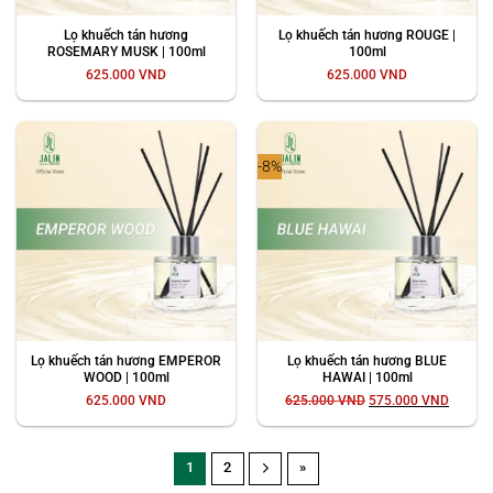
Lọ khuếch tán hương
Lọ khuếch tán hương ROUGE |
ROSEMARY MUSK | 100ml
100ml
625.000
VND
625.000
VND
-8%
Lọ khuếch tán hương EMPEROR
Lọ khuếch tán hương BLUE
WOOD | 100ml
HAWAI | 100ml
Giá
Giá
625.000
VND
625.000
VND
575.000
VND
gốc
hiện
là:
tại
625.000 VND.
là:
575.00
1
2
»