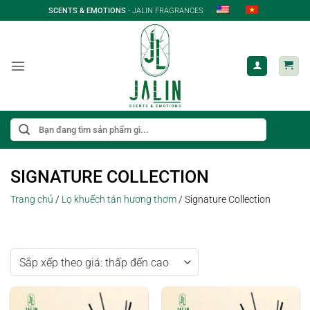
Bỏ
SCENTS & EMOTIONS
- JALIN FRAGRANCES
qua
nội
dung
Tìm
kiếm:
SIGNATURE COLLECTION
Trang chủ
/
Lọ khuếch tán hương thơm
/
Signature Collection