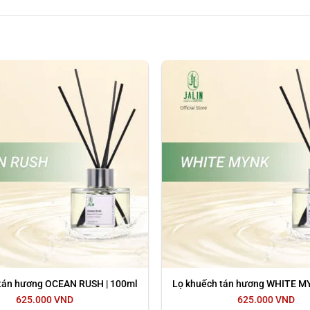
Anh và Mỹ.
u nước hoa được sử dụng để tạo một mùi thơm dễ chịu trong khô
 như mùi hôi thuốc, mùi thức ăn hay mùi hôi trong phòng, mùi 
 tán hương OCEAN RUSH | 100ml
Lọ khuếch tán hương WHITE M
625.000
VND
625.000
VND