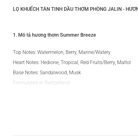
LỌ KHUẾCH TÁN TINH DẦU THƠM PHÒNG JALIN - HƯƠ
1. Mô tả hương thơm Summer Breeze
Top Notes: Watermelon, Berry, Marine/Watery
Heart Notes: Hedione, Tropical, Red Fruits/Berry, Maltol
Base Notes: Sandalwood, Musk
Formulated in Switzerland
Mở đầu là sự bùng nổ của dưa gang, các loại quả mọng h
Tầng hương giữa trở nên sống động hơn với trái cây nhiệt
trẻo và lan tỏa tự nhiên.
Khi lắng xuống, gỗ đàn hương và xạ hương nhẹ nhàng xuất
Summer Breeze là mùi hương của những ngày nắng rực rỡ –