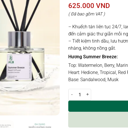
625.000
VND
( Đã bao gồm VAT )
– Khuếch tán liên tục 24/7, 
đến cảm giác thư giãn mỗi ng
– Tiết kiệm tinh dầu, lưu hươ
nhàng, không nồng gắt.
Hương Summer Breeze:
Top: Watermelon, Berry, Mari
Heart: Hedione, Tropical, Red 
Base: Sandalwood, Musk
Lọ khuếch tán hương SUMMER BR