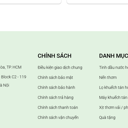
alin
ue đối với không gian nhỏ hơn 12m2 và 5 que đối với không gian
CHÍNH SÁCH
DANH MỤC
anh chóng thấm đều tinh dầu.
Hòa, TP. HCM
Điều kiện giao dịch chung
Tinh dầu nước h
ng khuếch tán nhẹ dần thì nguyên nhân có thể do đầu que bị khô
 Block C2 - 119
Chính sách bảo mật
Nến thơm
à Nội
Chính sách bảo hành
Lọ khuếch tán 
Chính sách trả hàng
Máy khuếch tán 
Chính sách thanh toán
Xịt thơm vải / p
Chính sách vận chuyển
Quà tặng