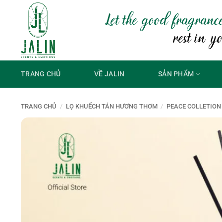
Bỏ
Let the good fragranc
qua
nội
rest in y
dung
TRANG CHỦ
VỀ JALIN
SẢN PHẨM
TRANG CHỦ
/
LỌ KHUẾCH TÁN HƯƠNG THƠM
/
PEACE COLLETION