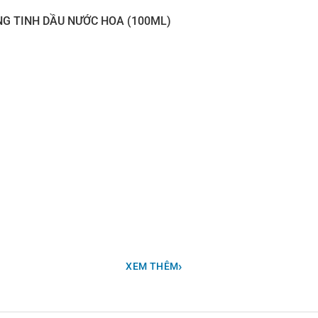
NG TINH DẦU NƯỚC HOA (100ML)
òa quyện cùng nốt hương nước tươi mát, mang đến cảm giác sản
 đới, quả mọng đỏ, điểm xuyết bởi các hợp chất tổng hợp Hedion
›
XEM THÊM
 hiện, tạo nên lớp nền êm dịu, cân bằng và dễ chịu cho không 
 mát mẻ, tươi sáng và dễ dùng, đặc biệt phù hợp với những ai 