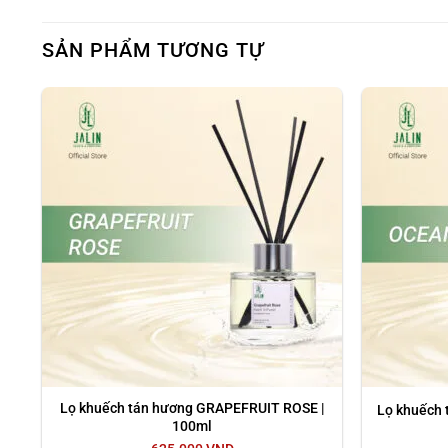
đủ sức “refresh” không gian.
SẢN PHẨM TƯƠNG TỰ
2. Thành phần
- Gồm 5 que khuếch tán với chất liệu Mây.
- Tinh dầu nước hoa cao cấp sáng tạo từ Pháp, Thụy Sỹ, 
- Lọ chất liệu thủy tinh cao cấp dung tích 100ml.
3. Công dụng
- Tạo mùi thơm trong không gian: Lọ khuếch tán tinh dầ
hay trong các không gian công cộng.
- Tán hương nước hoa có khả năng loại bỏ mùi khó chịu,
4. Thời gian sử dụng
Lọ khuếch tán hương GRAPEFRUIT ROSE |
Lọ khuếch
100ml