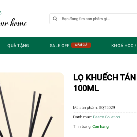
e
Tìm
our home
kiếm:
QUÀ TẶNG
SALE OFF
KHOÁ HỌC 
LỌ KHUẾCH TÁN
100ML
Mã sản phẩm:
SQT2029
Danh mục:
Peace Colletion
Tình trạng:
Còn hàng