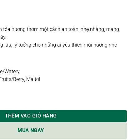
lan tỏa hương thơm một cách an toàn, nhẹ nhàng, mang
ày.
ng lâu, lý tưởng cho những ai yêu thích mùi hương nhẹ
ne/Watery
Fruits/Berry, Maltol
EEZE | 100ml số lượng
THÊM VÀO GIỎ HÀNG
MUA NGAY