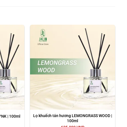
ng gian sống, như phòng khách, phòng ngủ, văn phòng,
ẩm mốc…
Lọ khuếch tán hương LEMONGRASS WOOD |
YNK | 100ml
100ml