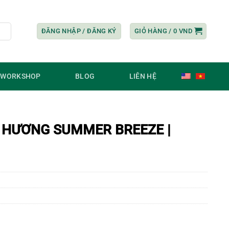
ĐĂNG NHẬP / ĐĂNG KÝ
GIỎ HÀNG /
0
VND
/ WORKSHOP
BLOG
LIÊN HỆ
 HƯƠNG SUMMER BREEZE |