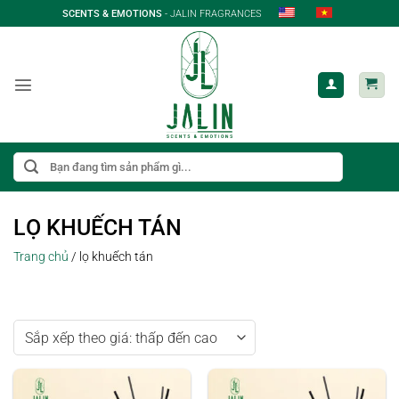
Bỏ
SCENTS & EMOTIONS
- JALIN FRAGRANCES
qua
nội
dung
Tìm
kiếm:
LỌ KHUẾCH TÁN
Trang chủ
/
lọ khuếch tán