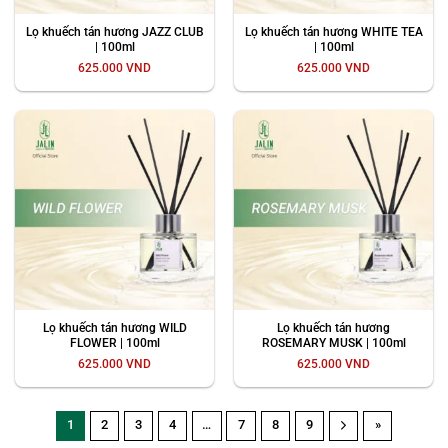
Lọ khuếch tán hương JAZZ CLUB
Lọ khuếch tán hương WHITE TEA
| 100ml
| 100ml
625.000
VND
625.000
VND
Lọ khuếch tán hương WILD
Lọ khuếch tán hương
FLOWER | 100ml
ROSEMARY MUSK | 100ml
625.000
VND
625.000
VND
1
2
3
4
…
7
8
9
»