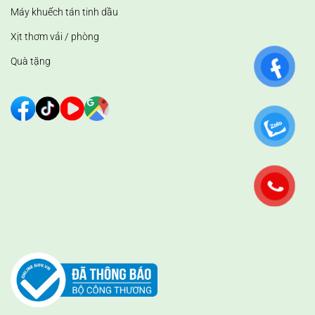
Máy khuếch tán tinh dầu
Xịt thơm vải / phòng
Quà tặng