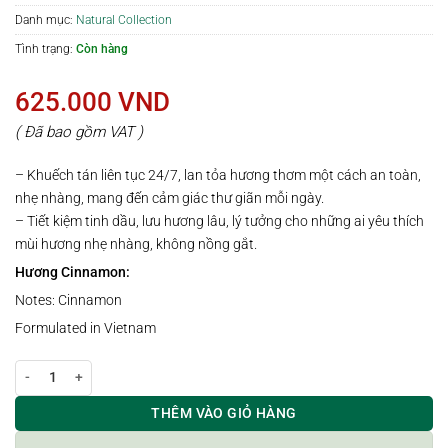
Danh mục:
Natural Collection
Tình trạng:
Còn hàng
625.000
VND
( Đã bao gồm VAT )
– Khuếch tán liên tục 24/7, lan tỏa hương thơm một cách an toàn,
nhẹ nhàng, mang đến cảm giác thư giãn mỗi ngày.
– Tiết kiệm tinh dầu, lưu hương lâu, lý tưởng cho những ai yêu thích
mùi hương nhẹ nhàng, không nồng gắt.
Hương Cinnamon:
Notes: Cinnamon
Formulated in Vietnam
Lọ khuếch tán hương CINNAMON | 100ml số lượng
THÊM VÀO GIỎ HÀNG