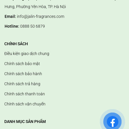
- Bước 3: Nếu sau 1 thời gian, chúng ta cảm nhận mùi hương khuếch
Hưng, Phường Yên Hòa, TP. Hà Nội
tán nhẹ dần thì nguyên nhân có thể do đầu que bị khô nên đảo đầu
que lại và lắc nhẹ bình tinh dầu để giúp chúng hoạt động tốt hơn
Email:
info@jalin-fragrances.com
trong thời gian dài.
Hotline:
0888 50 6879
CHÍNH SÁCH
Điều kiện giao dịch chung
Chính sách bảo mật
Chính sách bảo hành
Chính sách trả hàng
Chính sách thanh toán
Chính sách vận chuyển
DANH MỤC SẢN PHẨM