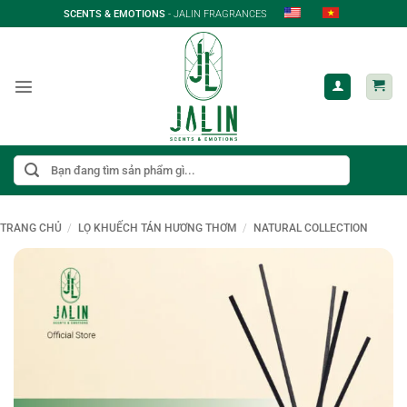
Bỏ
SCENTS & EMOTIONS
- JALIN FRAGRANCES
qua
nội
dung
Tìm
kiếm:
TRANG CHỦ
/
LỌ KHUẾCH TÁN HƯƠNG THƠM
/
NATURAL COLLECTION