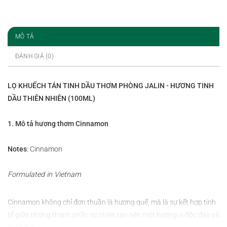
MÔ TẢ
ĐÁNH GIÁ (0)
LỌ KHUẾCH TÁN TINH DẦU THƠM PHÒNG JALIN - HƯƠNG TINH
DẦU THIÊN NHIÊN (100ML)
1. Mô tả hương thơm Cinnamon
Notes
: Cinnamon
Formulated in Vietnam
Cinnamon không chỉ đơn thuần là hương quế, mà là sự kết hợp tinh
tế giữa những thành phần tự nhiên tạo nên một hương vị độc đáo và