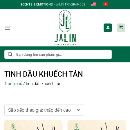
Bỏ
SCENTS & EMOTIONS
- JALIN FRAGRANCES
qua
nội
dung
Tìm
kiếm:
TINH DẦU KHUẾCH TÁN
Trang chủ
/
tinh dầu khuếch tán