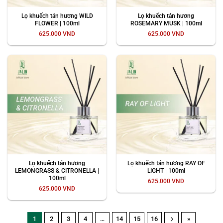
Lọ khuếch tán hương WILD
Lọ khuếch tán hương
FLOWER | 100ml
ROSEMARY MUSK | 100ml
625.000
VND
625.000
VND
Lọ khuếch tán hương
Lọ khuếch tán hương RAY OF
LEMONGRASS & CITRONELLA |
LIGHT | 100ml
100ml
625.000
VND
625.000
VND
1
2
3
4
…
14
15
16
»