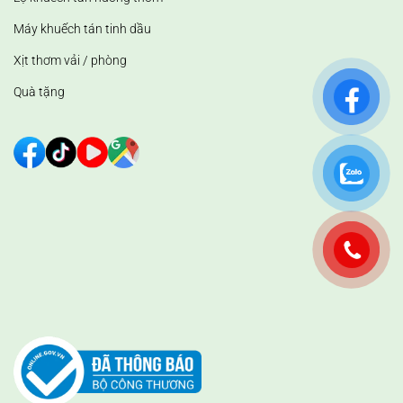
Máy khuếch tán tinh dầu
Xịt thơm vải / phòng
Quà tặng