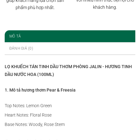
với nhiều hình thức tiện lợi cho
giúp khách hàng lựa chọn sản
khách hàng.
phẩm phù hợp nhất.
MÔ TẢ
ĐÁNH GIÁ (0)
LỌ KHUẾCH TÁN TINH DẦU THƠM PHÒNG JALIN - HƯƠNG TINH
DẦU NƯỚC HOA (100ML)
1. Mô tả hương thơm Pear & Freesia
Top Notes: Lemon Green
Heart Notes: Floral Rose
Base Notes: Woody, Rose Stem