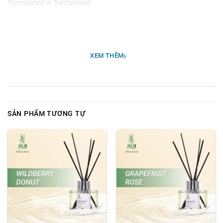
Formulated in Switzerland
- "Bản chất của Mùa Thu" - Không chỉ thơ mộng theo cách mà mùi
hương của Lê và Hoa lan Nam Phi tỏa nắng trên làn da của bạn, mùi
›
hương êm dịu này được lấy cảm hứng từ bài ca nổi tiếng “To
XEM THÊM
Autumn” của nhà thơ Anh John Keats. Nói một cách lãng mạn, Lê là
một thành viên của gia đình hoa hồng với nhiều sắc tố và cung bậc
hương thơm êm dịu.
SẢN PHẨM TƯƠNG TỰ
- Tại Jalin, đối với Hương thơm Pear & Freesia của chúng tôi đã pha
trộn các trái cây với Hoa lan Nam Phi tinh tế và nở rộ để tạo ra một
mùi hương bao hàm "Mùa sương mù và Hương trái cây êm dịu' của
Keats. Như một chuyến dã ngoại trên bãi cỏ dài. Những con ong vo
ve một cách chậm rãi. Những tia nắng mặt trời trải dài trên cánh
đồng, sưởi ấm trái đất khi những đám mây trôi qua.
2. Thành phần