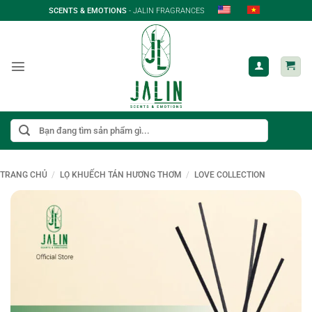
Bỏ
SCENTS & EMOTIONS
- JALIN FRAGRANCES
qua
nội
dung
Tìm
kiếm:
TRANG CHỦ
/
LỌ KHUẾCH TÁN HƯƠNG THƠM
/
LOVE COLLECTION