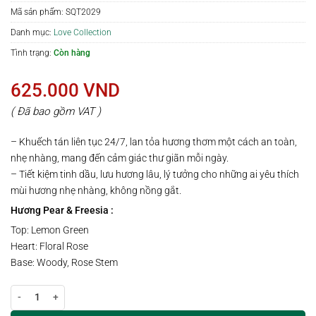
Mã sản phẩm:
SQT2029
Danh mục:
Love Collection
Tình trạng:
Còn hàng
625.000
VND
( Đã bao gồm VAT )
– Khuếch tán liên tục 24/7, lan tỏa hương thơm một cách an toàn,
nhẹ nhàng, mang đến cảm giác thư giãn mỗi ngày.
– Tiết kiệm tinh dầu, lưu hương lâu, lý tưởng cho những ai yêu thích
mùi hương nhẹ nhàng, không nồng gắt.
Hương Pear & Freesia :
Top: Lemon Green
Heart: Floral Rose
Base: Woody, Rose Stem
Lọ khuếch tán hương PEAR & FREESIA | 100ml số lượng