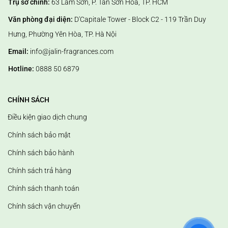
Trụ sở chính:
63 Lam Sơn, P. Tân Sơn Hòa, TP. HCM
- Bước 1: Cắm que khuếch tán tinh dầu vào trong lọ (3 que đối với
Văn phòng đại diện:
D'Capitale Tower - Block C2 - 119 Trần Duy
không gian nhỏ hơn 12m2 và 5 que đối với không gian dưới 20m2,
Hưng, Phường Yên Hòa, TP. Hà Nội
xòe rộng các que để đạt hiệu quả khuếch tán tối ưu.
- Bước 2: Đảo đầu que sau 1 giờ đầu tiên để giúp que nhanh chóng
Email:
info@jalin-fragrances.com
thấm đều tinh dầu.
Hotline:
0888 50 6879
- Bước 3: Nếu sau 1 thời gian, chúng ta cảm nhận mùi hương khuếch
tán nhẹ dần thì nguyên nhân có thể do đầu que bị khô nên đảo đầu
CHÍNH SÁCH
que lại và lắc nhẹ bình tinh dầu để giúp chúng hoạt động tốt hơn
trong thời gian dài.
Điều kiện giao dịch chung
Chính sách bảo mật
Chính sách bảo hành
Chính sách trả hàng
Chính sách thanh toán
Chính sách vận chuyển