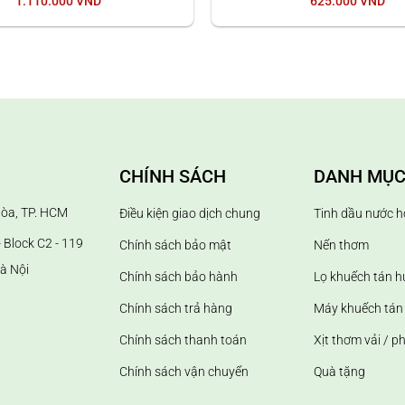
1.110.000
VND
625.000
VND
alin
ue đối với không gian nhỏ hơn 12m2 và 5 que đối với không gian
anh chóng thấm đều tinh dầu.
ng khuếch tán nhẹ dần thì nguyên nhân có thể do đầu que bị khô
CHÍNH SÁCH
DANH MỤC
Hòa, TP. HCM
Điều kiện giao dịch chung
Tinh dầu nước h
 Block C2 - 119
Chính sách bảo mật
Nến thơm
à Nội
Chính sách bảo hành
Lọ khuếch tán 
Chính sách trả hàng
Máy khuếch tán 
Chính sách thanh toán
Xịt thơm vải / p
Chính sách vận chuyển
Quà tặng