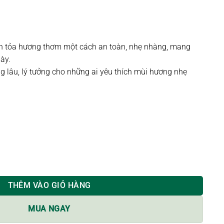
lan tỏa hương thơm một cách an toàn, nhẹ nhàng, mang
ày.
ng lâu, lý tưởng cho những ai yêu thích mùi hương nhẹ
RANGIPANI | 100ml số lượng
THÊM VÀO GIỎ HÀNG
MUA NGAY