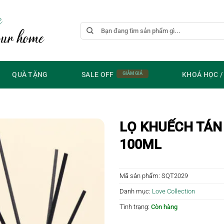
e
Tìm
our home
kiếm:
QUÀ TẶNG
SALE OFF
KHOÁ HỌC 
LỌ KHUẾCH TÁN 
100ML
Mã sản phẩm:
SQT2029
Danh mục:
Love Collection
Tình trạng:
Còn hàng