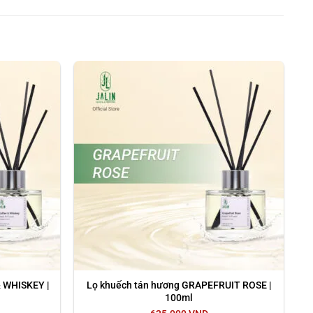
ng gian sống, như phòng khách, phòng ngủ, văn phòng,
ẩm mốc…
 WHISKEY |
Lọ khuếch tán hương GRAPEFRUIT ROSE |
100ml