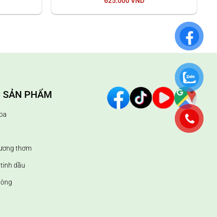
625.000
VND
 dưới 20m2, xòe rộng các que để đạt hiệu quả khuếch tán
 nên đảo đầu que lại và lắc nhẹ bình tinh dầu để giúp
 SẢN PHẨM
oa
hương thơm
tinh dầu
hòng