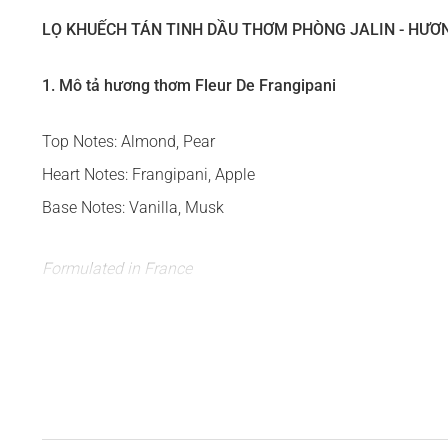
LỌ KHUẾCH TÁN TINH DẦU THƠM PHÒNG JALIN - HƯƠ
1. Mô tả hương thơm Fleur De Frangipani
Top Notes: Almond, Pear
Heart Notes: Frangipani, Apple
Base Notes: Vanilla, Musk
Formulated in France
Đón nhận sự thư thái tràn ngập sức sống từ những trái 
pha sữa sủi bọt, chào đón một ngày bình yên và đầy nhữn
người xuất thân hoàng tộc từ Vương Quốc Anh.
Hội tụ những tinh túy của thiên nhiên, từ hương thơm củ
như bông hoa Frangipani tỏa sáng rực rỡ trên hòn đảo thi