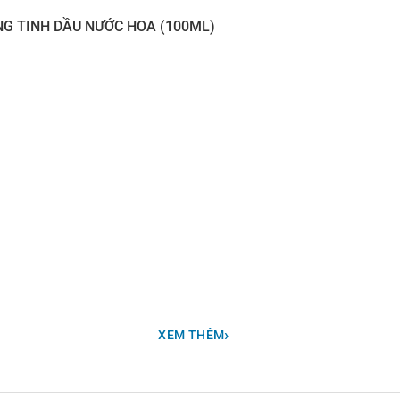
NG TINH DẦU NƯỚC HOA (100ML)
chanh vàng ngả màu theo ánh nắng, hương thơm của hoa Frangip
g điều kỳ diệu. Fleur De Frangipani như rực rỡ sắc "vàng cam"
›
XEM THÊM
a ánh nắng mặt trời đến sự tươi mát của mùa hè, Frangipani Flo
êng liêng Bali ở Indonesia, hương thơm này mang đến cảm giác t