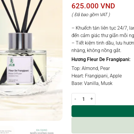
625.000
VND
( Đã bao gồm VAT )
– Khuếch tán liên tục 24/7, 
đến cảm giác thư giãn mỗi ng
– Tiết kiệm tinh dầu, lưu hươ
nhàng, không nồng gắt.
Hương Fleur De Frangipani:
Top: Almond, Pear
Heart: Frangipani, Apple
Base: Vanilla, Musk
Lọ khuếch tán hương FLEUR DE F