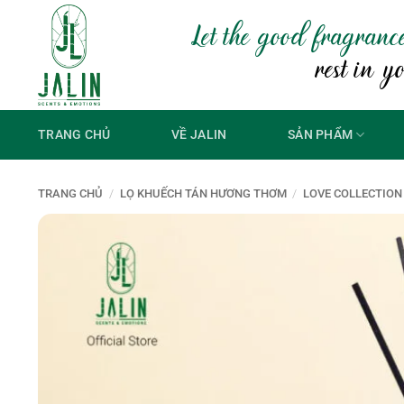
Bỏ
Let the good fragranc
qua
nội
rest in y
dung
TRANG CHỦ
VỀ JALIN
SẢN PHẨM
TRANG CHỦ
/
LỌ KHUẾCH TÁN HƯƠNG THƠM
/
LOVE COLLECTION