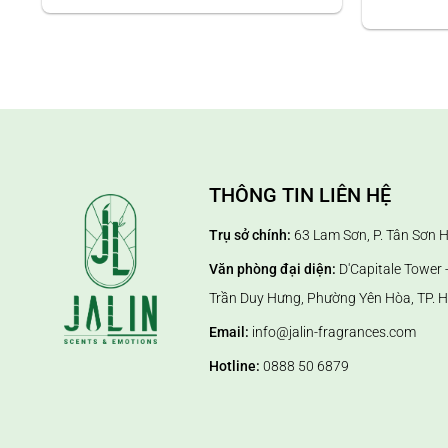
5. Hướng dẫn sử dụng lọ khuếch tán tinh dầu nước hoa J
- Bước 1: Cắm que khuếch tán tinh dầu vào trong lọ (3 q
tối ưu.
- Bước 2: Đảo đầu que sau 1 giờ đầu tiên để giúp que nh
- Bước 3: Nếu sau 1 thời gian, chúng ta cảm nhận mùi hươ
chúng hoạt động tốt hơn trong thời gian dài.
THÔNG TIN LIÊN HỆ
Trụ sở chính:
63 Lam Sơn, P. Tân Sơn 
Văn phòng đại diện:
D'Capitale Tower -
Trần Duy Hưng, Phường Yên Hòa, TP. H
Email:
info@jalin-fragrances.com
Hotline:
0888 50 6879