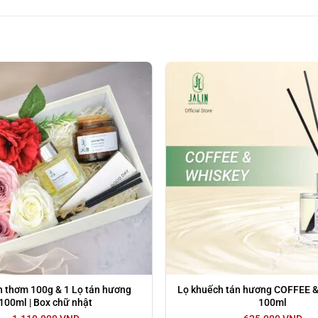
Anh và Mỹ.
u nước hoa được sử dụng để tạo một mùi thơm dễ chịu trong khô
 như mùi hôi thuốc, mùi thức ăn hay mùi hôi trong phòng, mùi 
n thơm 100g & 1 Lọ tán hương
Lọ khuếch tán hương COFFEE &
100ml | Box chữ nhật
100ml