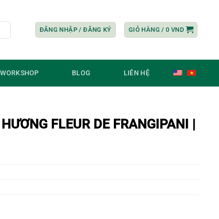
ĐĂNG NHẬP / ĐĂNG KÝ
GIỎ HÀNG /
0
VND
/ WORKSHOP
BLOG
LIÊN HỆ
HƯƠNG FLEUR DE FRANGIPANI |