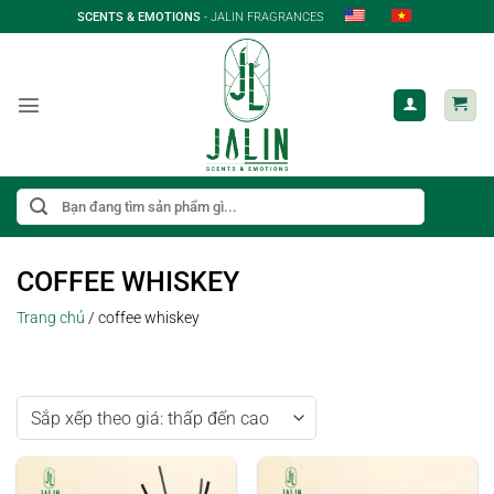
Bỏ
SCENTS & EMOTIONS
- JALIN FRAGRANCES
qua
nội
dung
Tìm
kiếm:
COFFEE WHISKEY
Trang chủ
/
coffee whiskey