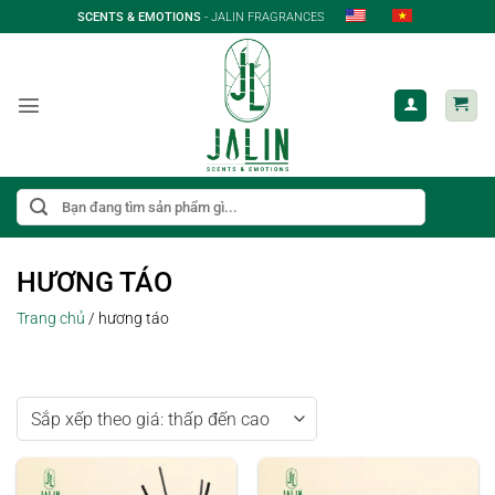
Bỏ
SCENTS & EMOTIONS
- JALIN FRAGRANCES
qua
nội
dung
Tìm
kiếm:
HƯƠNG TÁO
Trang chủ
/
hương táo