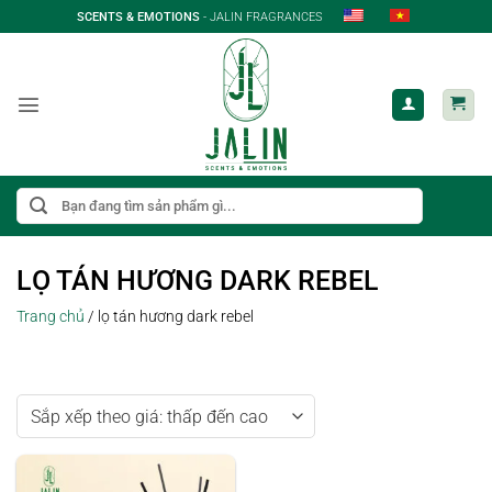
Bỏ
SCENTS & EMOTIONS
- JALIN FRAGRANCES
qua
nội
dung
Tìm
kiếm:
LỌ TÁN HƯƠNG DARK REBEL
Trang chủ
/
lọ tán hương dark rebel