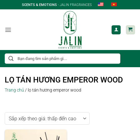
Bỏ
SCENTS & EMOTIONS
- JALIN FRAGRANCES
qua
nội
dung
Tìm
kiếm:
LỌ TÁN HƯƠNG EMPEROR WOOD
Trang chủ
/
lọ tán hương emperor wood