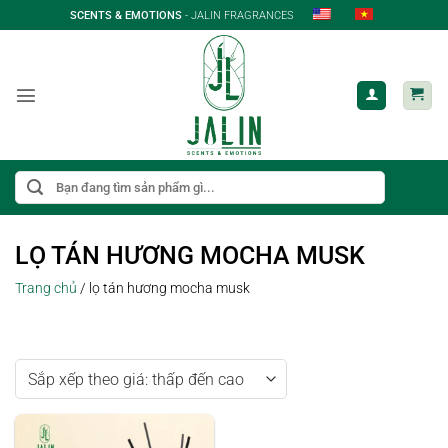
Bỏ
SCENTS & EMOTIONS
- JALIN FRAGRANCES
qua
nội
dung
Tìm
kiếm:
LỌ TÁN HƯƠNG MOCHA MUSK
Trang chủ
/
lọ tán hương mocha musk