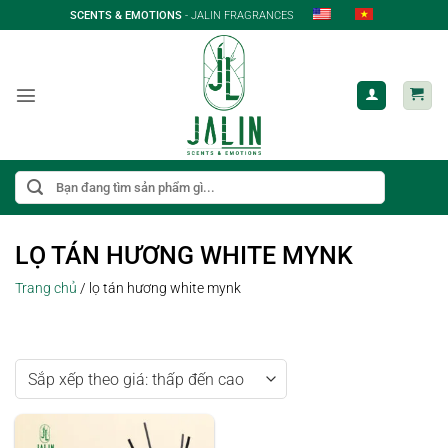
Bỏ
SCENTS & EMOTIONS
- JALIN FRAGRANCES
qua
nội
dung
Tìm
kiếm:
LỌ TÁN HƯƠNG WHITE MYNK
Trang chủ
/
lọ tán hương white mynk