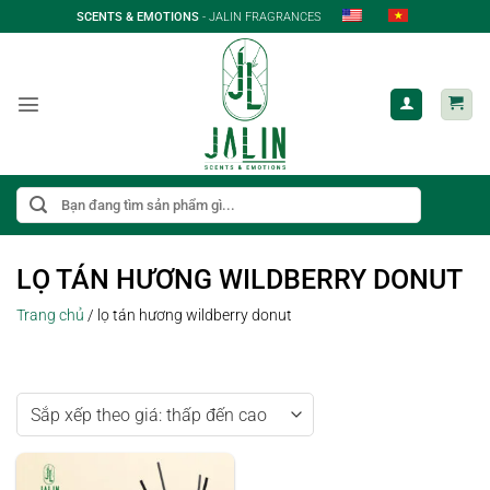
Bỏ
SCENTS & EMOTIONS
- JALIN FRAGRANCES
qua
nội
dung
Tìm
kiếm:
LỌ TÁN HƯƠNG WILDBERRY DONUT
Trang chủ
/
lọ tán hương wildberry donut