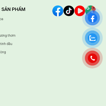
 SẢN PHẨM
oa
hương thơm
tinh dầu
hòng