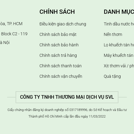
CHÍNH SÁCH
DANH MỤC
Hòa, TP. HCM
Điều kiện giao dịch chung
Tinh dầu nước h
 Block C2 - 119
Chính sách bảo mật
Nến thơm
à Nội
Chính sách bảo hành
Lọ khuếch tán 
Chính sách trả hàng
Máy khuếch tán 
Chính sách thanh toán
Xịt thơm vải / p
Chính sách vận chuyển
Quà tặng
CÔNG TY TNHH THƯƠNG MẠI DỊCH VỤ SVL
Giấy chứng nhận đăng ký doanh nghiệp số 0317189996, do Sở Kế hoạch và Đầu tư
Thành phố Hồ Chí Minh cấp lần đầu ngày 11/03/2022