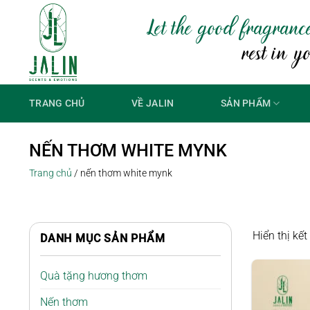
Bỏ
Let the good fragranc
qua
nội
rest in y
dung
TRANG CHỦ
VỀ JALIN
SẢN PHẨM
NẾN THƠM WHITE MYNK
Trang chủ
/
nến thơm white mynk
Hiển thị kế
DANH MỤC SẢN PHẨM
Quà tặng hương thơm
Nến thơm