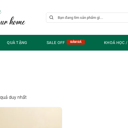
e
Tìm
our home
kiếm:
QUÀ TẶNG
SALE OFF
KHOÁ HỌC 
t quả duy nhất