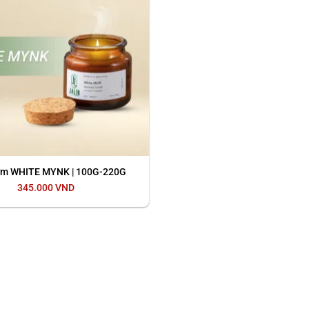
ơm WHITE MYNK | 100G-220G
345.000
VND