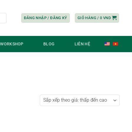
ĐĂNG NHẬP / ĐĂNG KÝ
GIỎ HÀNG /
0
VND
/ WORKSHOP
BLOG
LIÊN HỆ