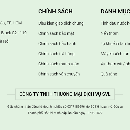
CHÍNH SÁCH
DANH MỤC
Hòa, TP. HCM
Điều kiện giao dịch chung
Tinh dầu nước h
 Block C2 - 119
Chính sách bảo mật
Nến thơm
à Nội
Chính sách bảo hành
Lọ khuếch tán 
Chính sách trả hàng
Máy khuếch tán 
Chính sách thanh toán
Xịt thơm vải / p
Chính sách vận chuyển
Quà tặng
CÔNG TY TNHH THƯƠNG MẠI DỊCH VỤ SVL
Giấy chứng nhận đăng ký doanh nghiệp số 0317189996, do Sở Kế hoạch và Đầu tư
Thành phố Hồ Chí Minh cấp lần đầu ngày 11/03/2022