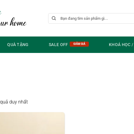
e
Tìm
our home
kiếm:
QUÀ TẶNG
SALE OFF
KHOÁ HỌC 
t quả duy nhất