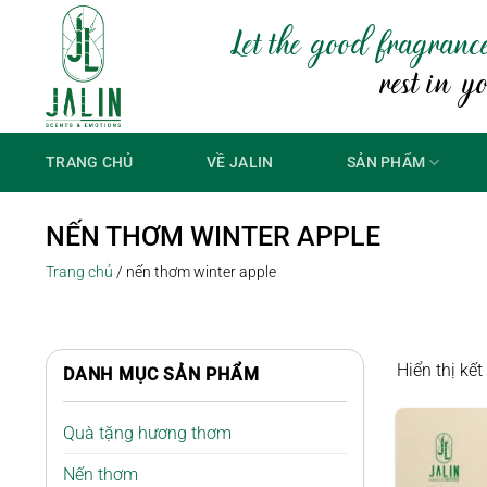
Bỏ
Let the good fragranc
qua
nội
rest in y
dung
TRANG CHỦ
VỀ JALIN
SẢN PHẨM
NẾN THƠM WINTER APPLE
Trang chủ
/
nến thơm winter apple
Hiển thị kế
DANH MỤC SẢN PHẨM
Quà tặng hương thơm
Nến thơm