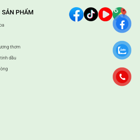
 SẢN PHẨM
oa
hương thơm
tinh dầu
hòng