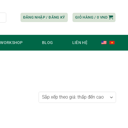
ĐĂNG NHẬP / ĐĂNG KÝ
GIỎ HÀNG /
0
VND
/ WORKSHOP
BLOG
LIÊN HỆ