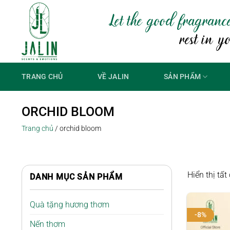
Bỏ
Let the good fragranc
qua
nội
rest in y
dung
TRANG CHỦ
VỀ JALIN
SẢN PHẨM
ORCHID BLOOM
Trang chủ
/
orchid bloom
Hiển thị tất
DANH MỤC SẢN PHẨM
Quà tặng hương thơm
-8%
Nến thơm