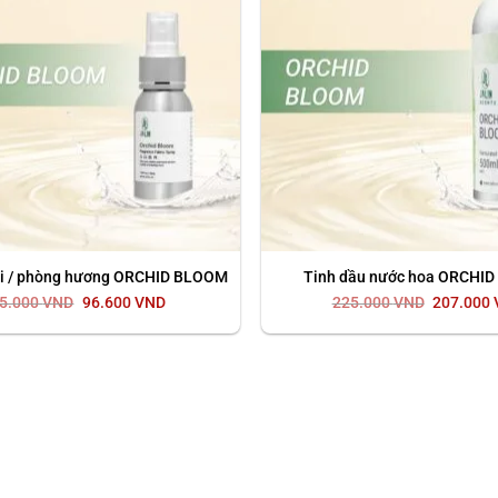
thấp
đến
cao
ải / phòng hương ORCHID BLOOM
Tinh dầu nước hoa ORCHI
Giá
Giá
Giá
5.000
VND
96.600
VND
225.000
VND
207.000
gốc
hiện
gốc
là:
tại
là:
105.000 VND.
là:
225.000 
96.600 VND.