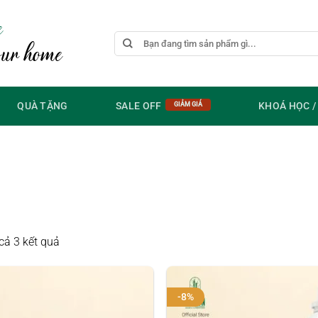
e
Tìm
our home
kiếm:
QUÀ TẶNG
SALE OFF
KHOÁ HỌC 
Đã
 cả 3 kết quả
sắp
xếp
theo
-8%
giá: