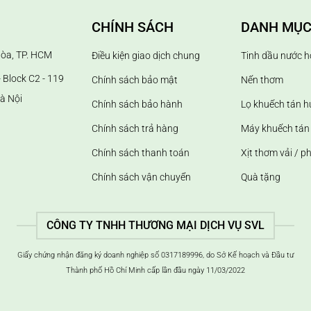
CHÍNH SÁCH
DANH MỤC
Hòa, TP. HCM
Điều kiện giao dịch chung
Tinh dầu nước h
 Block C2 - 119
Chính sách bảo mật
Nến thơm
à Nội
Chính sách bảo hành
Lọ khuếch tán 
Chính sách trả hàng
Máy khuếch tán 
Chính sách thanh toán
Xịt thơm vải / p
Chính sách vận chuyển
Quà tặng
CÔNG TY TNHH THƯƠNG MẠI DỊCH VỤ SVL
Giấy chứng nhận đăng ký doanh nghiệp số 0317189996, do Sở Kế hoạch và Đầu tư
Thành phố Hồ Chí Minh cấp lần đầu ngày 11/03/2022