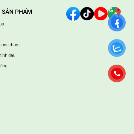
 SẢN PHẨM
oa
hương thơm
tinh dầu
hòng