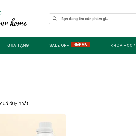
e
Tìm
our home
kiếm:
QUÀ TẶNG
SALE OFF
KHOÁ HỌC 
t quả duy nhất