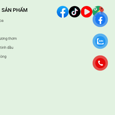
 SẢN PHẨM
oa
hương thơm
tinh dầu
hòng