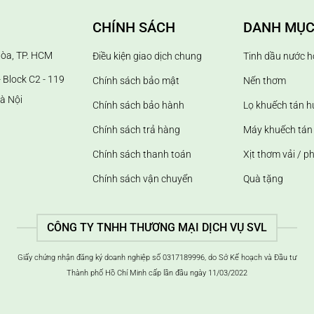
CHÍNH SÁCH
DANH MỤC
Hòa, TP. HCM
Điều kiện giao dịch chung
Tinh dầu nước h
 Block C2 - 119
Chính sách bảo mật
Nến thơm
à Nội
Chính sách bảo hành
Lọ khuếch tán 
Chính sách trả hàng
Máy khuếch tán 
Chính sách thanh toán
Xịt thơm vải / p
Chính sách vận chuyển
Quà tặng
CÔNG TY TNHH THƯƠNG MẠI DỊCH VỤ SVL
Giấy chứng nhận đăng ký doanh nghiệp số 0317189996, do Sở Kế hoạch và Đầu tư
Thành phố Hồ Chí Minh cấp lần đầu ngày 11/03/2022