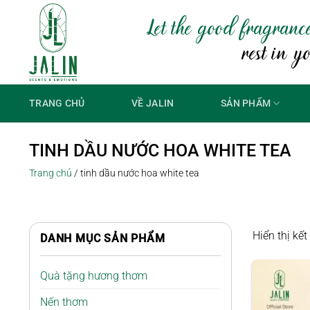
Bỏ
Let the good fragranc
qua
nội
rest in y
dung
TRANG CHỦ
VỀ JALIN
SẢN PHẨM
TINH DẦU NƯỚC HOA WHITE TEA
Trang chủ
/
tinh dầu nước hoa white tea
Hiển thị kế
DANH MỤC SẢN PHẨM
Quà tặng hương thơm
Nến thơm