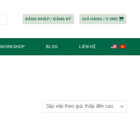
ĐĂNG NHẬP / ĐĂNG KÝ
GIỎ HÀNG /
0
VND
/ WORKSHOP
BLOG
LIÊN HỆ