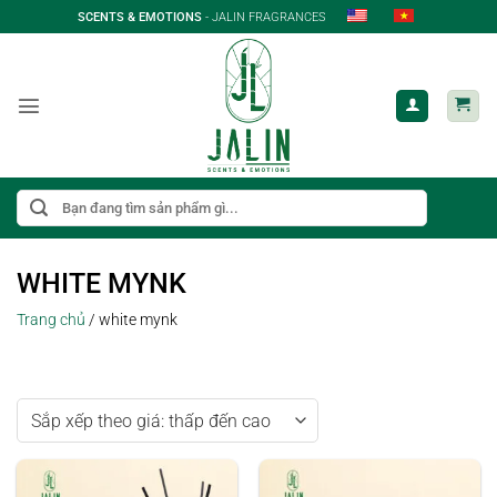
Bỏ
SCENTS & EMOTIONS
- JALIN FRAGRANCES
qua
nội
dung
Tìm
kiếm:
WHITE MYNK
Trang chủ
/
white mynk