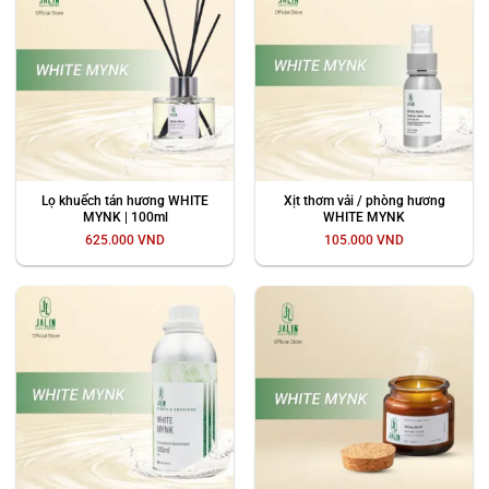
Lọ khuếch tán hương WHITE
Xịt thơm vải / phòng hương
MYNK | 100ml
WHITE MYNK
625.000
VND
105.000
VND