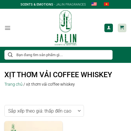
Bỏ
SCENTS & EMOTIONS
- JALIN FRAGRANCES
qua
nội
dung
Tìm
kiếm:
XỊT THƠM VẢI COFFEE WHISKEY
Trang chủ
/
xịt thơm vải coffee whiskey