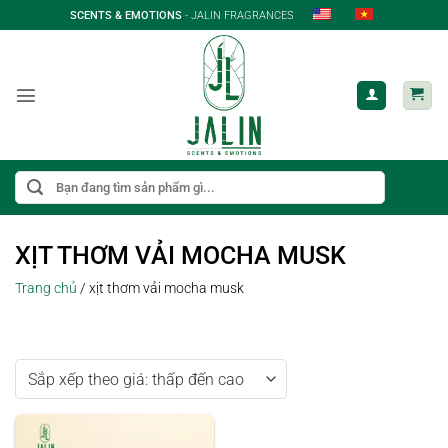
Bỏ
SCENTS & EMOTIONS
- JALIN FRAGRANCES
qua
nội
dung
Tìm
kiếm:
XỊT THƠM VẢI MOCHA MUSK
Trang chủ
/
xịt thơm vải mocha musk