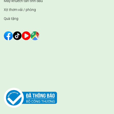
Máy khuếch tán tinh dầu
Xịt thơm vải / phòng
Quà tặng