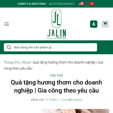
Bỏ
SCENTS & EMOTIONS
- JALIN FRAGRANCES
qua
nội
dung
Tìm
kiếm:
Trang chủ
/
Blog
/
Quà tặng hương thơm cho doanh nghiệp | Gia
công theo yêu cầu
TIN TỨC
Quà tặng hương thơm cho doanh
nghiệp | Gia công theo yêu cầu
ĐĂNG VÀO
15 THÁNG 1, 2026
BỞI
ADMIN