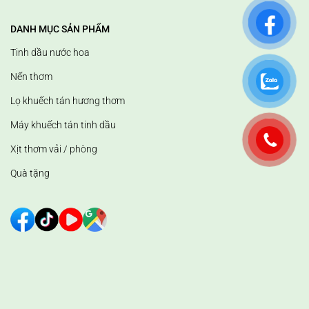
- Đặt nến ở mặt phẳng cứng, chịu nhiệt và khô thoáng. Tránh xa các
vật dễ cháy, nơi có luồng gió hay nơi có nhiệt độ cao như: máy quạt,
DANH MỤC SẢN PHẨM
bếp, cửa sổ, lò sưởi...
Tinh dầu nước hoa
- Đặt nến xa tầm với trẻ em và vật nuôi.
Nến thơm
Lọ khuếch tán hương thơm
Máy khuếch tán tinh dầu
Xịt thơm vải / phòng
Quà tặng