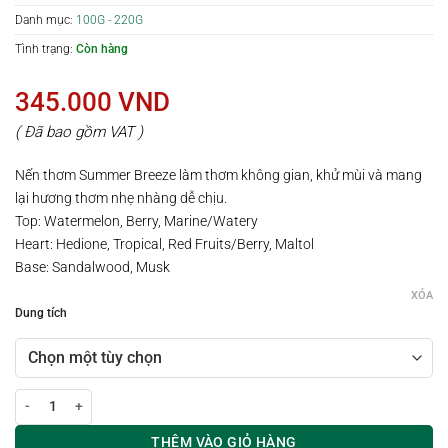
Danh mục:
100G - 220G
Tình trạng:
Còn hàng
345.000
VND
( Đã bao gồm VAT )
Nến thơm Summer Breeze làm thơm không gian, khử mùi và mang
lại hương thơm nhẹ nhàng dễ chịu.
Top: Watermelon, Berry, Marine/Watery
Heart: Hedione, Tropical, Red Fruits/Berry, Maltol
Base: Sandalwood, Musk
XÓA
Dung tích
Nến thơm SUMMER BREEZE | 100-220G số lượng
THÊM VÀO GIỎ HÀNG