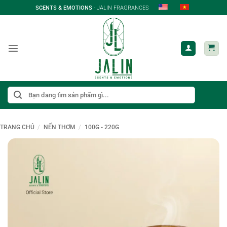
Bỏ
SCENTS & EMOTIONS
- JALIN FRAGRANCES
qua
nội
dung
Tìm
kiếm:
TRANG CHỦ
/
NẾN THƠM
/
100G - 220G