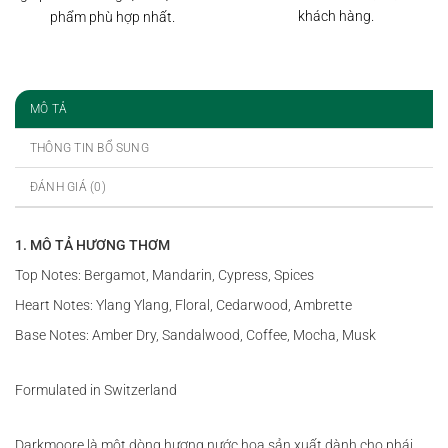
khách hàng.
phẩm phù hợp nhất.
MÔ TẢ
THÔNG TIN BỔ SUNG
ĐÁNH GIÁ (0)
1. MÔ TẢ HƯƠNG THƠM
Top Notes: Bergamot, Mandarin, Cypress, Spices
Heart Notes: Ylang Ylang, Floral, Cedarwood, Ambrette
Base Notes: Amber Dry, Sandalwood, Coffee, Mocha, Musk
Formulated in Switzerland
Darkmoore là một dòng hương nước hoa sản xuất dành cho phái