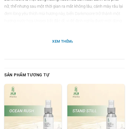
nữ, thế nhưng sau một thời gian ra mắt không lâu, cánh mày râu lại
đem lòng yêu thích mùi hương này, biến Darkmoore trở thành một
hương nước hoa Unisex bất đắc dĩ, vì để định nghĩa được một dòng
nước nước unisex hay không, phụ thuộc hoàn toàn vào nhu cầu
thực tế của cả hai giới.
›
XEM THÊM
Một trong những yếu tố khiến Darkmoore dễ nhận diện đối với các
hãng khác đó là hương thơm luôn đậm, ấm và có thể bám tỏa tốt.
Với các thành phần chính như Cam Chanh, Ngọc Lan Tây, Gỗ Hổ
Phách sự ngọt ngào trầm ấm thể hiện rất rõ ràng và mạnh mẽ.
SẢN PHẨM TƯƠNG TỰ
2. CÔNG DỤNG VÀ CÁCH DÙNG
-
Xịt vải
: Xịt trực tiếp lên quần áo hoặc các đồ dệt vải để nhanh
chóng loại bỏ các mùi hôi với thương thơm nhẹ nhàng và bền lâu
đồng thời làm mềm và nuôi dưỡng các sợi trong quần áo (sử dụng
để khử mùi, giảm nấm mốc và làm thơm vải cho cả các loại đồ khó
giặt như gối, nệm, sofa, giày, nón bảo hiểm, thảm).