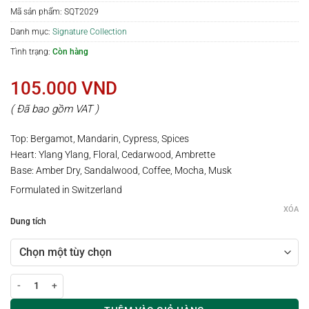
Mã sản phẩm:
SQT2029
Danh mục:
Signature Collection
Tình trạng:
Còn hàng
105.000
VND
( Đã bao gồm VAT )
Top: Bergamot, Mandarin, Cypress, Spices
Heart: Ylang Ylang, Floral, Cedarwood, Ambrette
Base: Amber Dry, Sandalwood, Coffee, Mocha, Musk
Formulated in Switzerland
XÓA
Dung tích
Xịt thơm vải / phòng hương DARK MOORE số lượng