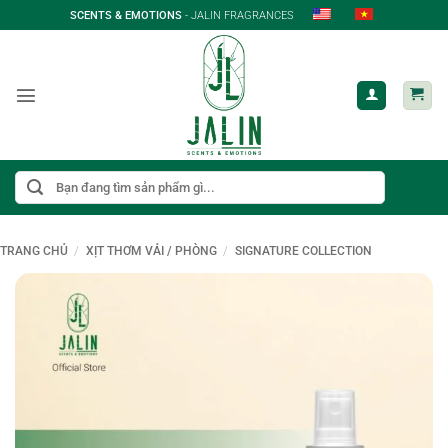
Bỏ
SCENTS & EMOTIONS
- JALIN FRAGRANCES
qua
nội
dung
Tìm
kiếm:
TRANG CHỦ
/
XỊT THƠM VẢI / PHÒNG
/
SIGNATURE COLLECTION