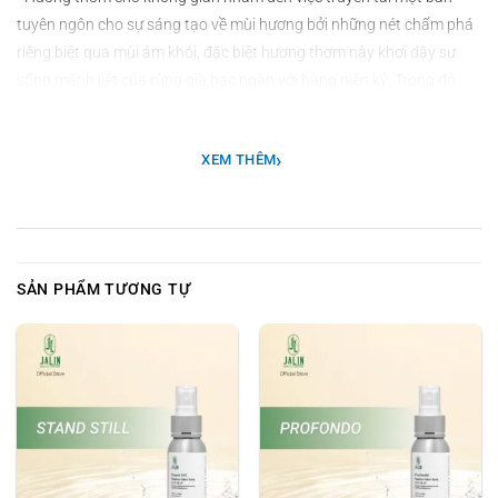
tuyên ngôn cho sự sáng tạo về mùi hương bởi những nét chấm phá
riêng biệt qua mùi ám khói, đặc biệt hương thơm này khơi dậy sự
sống mãnh liệt của rừng già bạc ngàn với hàng niên kỷ. Trong đó
chủ yếu là gỗ đàn hương Úc, gỗ tuyết tùng, bạch đậu khấu.
›
XEM THÊM
- Nó không hề giống bất cứ mùi hương thơm nào mà mọi người từng
biết đến, không có mùi hương ngọt ngào, nó lôi cuốn và mạnh mẽ,
mang đến sự cá tính riêng không gian. Mùi hương đầy ắp sự thú vị
và dễ gây nghiện, thu hút mọi sự chú ý khi lần đầu xuất hiện và tạo
ra một bầu không khí tinh tế một cách lạ thường.
SẢN PHẨM TƯƠNG TỰ
2. CÔNG DỤNG VÀ CÁCH DÙNG
-
Xịt vải
: Xịt trực tiếp lên quần áo hoặc các đồ dệt vải để nhanh
chóng loại bỏ các mùi hôi với thương thơm nhẹ nhàng và bền lâu
đồng thời làm mềm và nuôi dưỡng các sợi trong quần áo (sử dụng
để khử mùi, giảm nấm mốc và làm thơm vải cho cả các loại đồ khó
giặt như gối, nệm, sofa, giày, nón bảo hiểm, thảm).