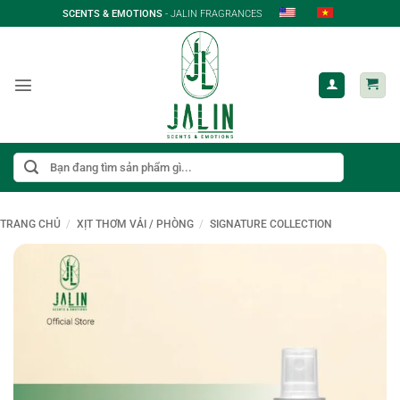
Bỏ
SCENTS & EMOTIONS
- JALIN FRAGRANCES
qua
nội
dung
Tìm
kiếm:
TRANG CHỦ
/
XỊT THƠM VẢI / PHÒNG
/
SIGNATURE COLLECTION