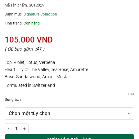
Mã sản phẩm:
SQT2029
Danh mục:
Signature Collection
Tình trạng:
Còn hàng
105.000
VND
( Đã bao gồm VAT )
Top: Violet, Lotus, Verbena
Heart: Lily Of The Valley, Tea Rose, Ambrette
Base: Sandalwood, Amber, Musk
Formulated in Switzerland
XÓA
Dung tích
Xịt thơm vải / phòng hương EMPEROR WOOD số lượng