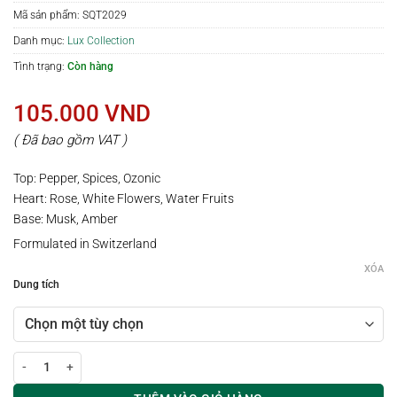
Mã sản phẩm:
SQT2029
Danh mục:
Lux Collection
Tình trạng:
Còn hàng
105.000
VND
( Đã bao gồm VAT )
Top: Pepper, Spices, Ozonic
Heart: Rose, White Flowers, Water Fruits
Base: Musk, Amber
Formulated in Switzerland
XÓA
Dung tích
Xịt thơm vải / phòng hương SACCHARINE số lượng