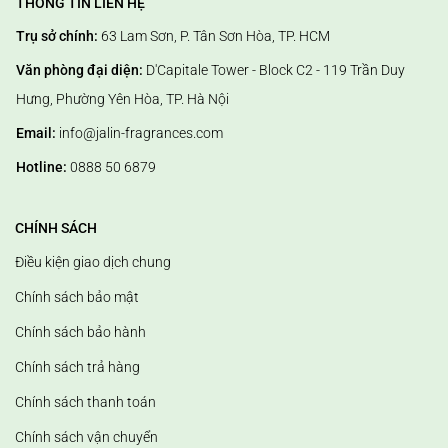
THÔNG TIN LIÊN HỆ
- Thích hợp cho tất cả các loại vải và dệt may
Trụ sở chính:
63 Lam Sơn, P. Tân Sơn Hòa, TP. HCM
- 100% Không tàn phá vải.
Văn phòng đại diện:
D'Capitale Tower - Block C2 - 119 Trần Duy
Hưng, Phường Yên Hòa, TP. Hà Nội
-
Xịt phòng
: xịt trực tiếp vào không khí để sử dụng với vai trò như
Email:
info@jalin-fragrances.com
một loại nước hoa xịt phòng hay làm mát không khí.
Hotline:
0888 50 6879
CHÍNH SÁCH
* LƯU Ý: Không nên sử dụng sản phẩm cho phụ nữ mang thai.
Điều kiện giao dịch chung
Chính sách bảo mật
Chính sách bảo hành
Chính sách trả hàng
Chính sách thanh toán
Chính sách vận chuyển