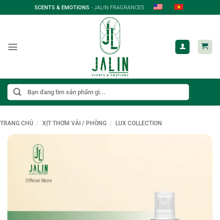
Bỏ
SCENTS & EMOTIONS
- JALIN FRAGRANCES
qua
nội
dung
Tìm
kiếm:
TRANG CHỦ
/
XỊT THƠM VẢI / PHÒNG
/
LUX COLLECTION