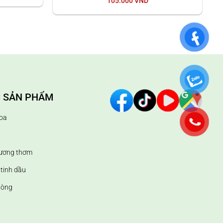
105.000
VND
 SẢN PHẨM
oa
hương thơm
tinh dầu
hòng