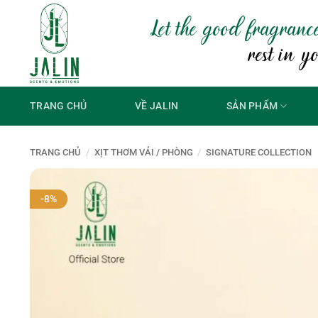
Bỏ
Let the good fragranc
qua
nội
rest in y
dung
TRANG CHỦ
VỀ JALIN
SẢN PHẨM
TRANG CHỦ
/
XỊT THƠM VẢI / PHÒNG
/
SIGNATURE COLLECTION
-8%