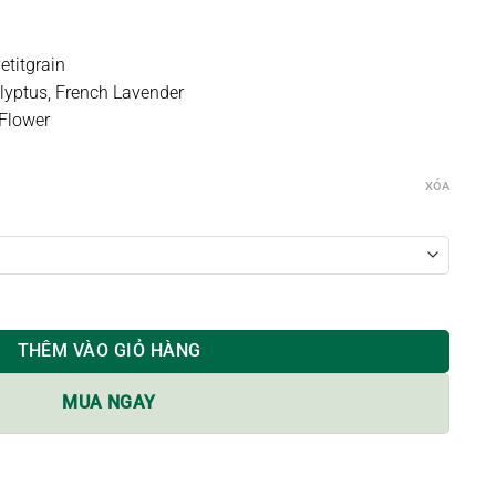
hiện
tại
000 VND.
là:
etitgrain
96.600 VND.
lyptus, French Lavender
 Flower
XÓA
 HERBALIST số lượng
THÊM VÀO GIỎ HÀNG
MUA NGAY