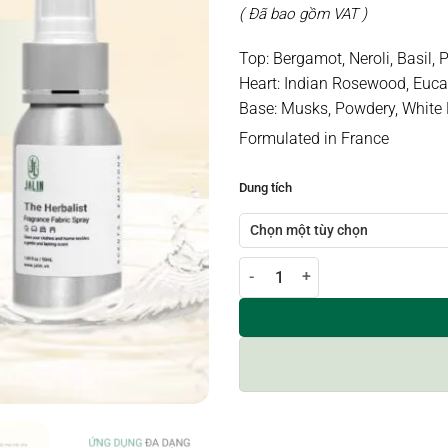
gốc
( Đã bao gồm VAT )
là:
105.
Top: Bergamot, Neroli, Basil, P
Heart: Indian Rosewood, Euca
Base: Musks, Powdery, White
Formulated in France
Dung tích
Xịt thơm vải / phòng hương THE