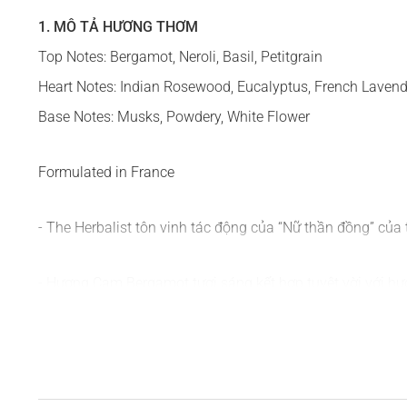
1. MÔ TẢ HƯƠNG THƠM
Top Notes: Bergamot, Neroli, Basil, Petitgrain
Heart Notes: Indian Rosewood, Eucalyptus, French Lavend
Base Notes: Musks, Powdery, White Flower
Formulated in France
- The Herbalist tôn vinh tác động của “Nữ thần đồng” của
- Hương Cam Bergamot tươi sáng kết hợp tuyệt vời với h
một kết thúc tinh tế như chính Josephine.
2. CÔNG DỤNG VÀ CÁCH DÙNG