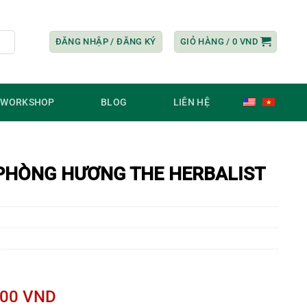
ĐĂNG NHẬP / ĐĂNG KÝ
GIỎ HÀNG /
0
VND
/ WORKSHOP
BLOG
LIÊN HỆ
 PHÒNG HƯƠNG THE HERBALIST
Giá
600
VND