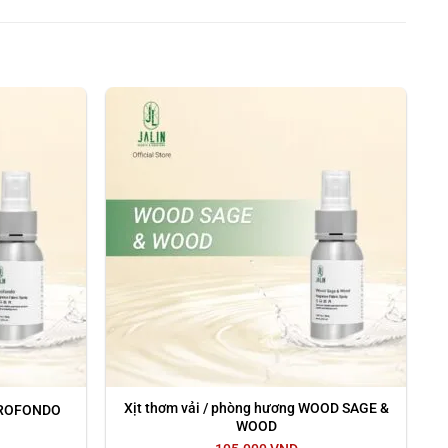
 bền lâu đồng thời làm mềm và nuôi dưỡng các sợi trong
ảo hiểm, thảm).
Xịt thơm vải / phòng hương WOOD SAGE &
 PROFONDO
WOOD