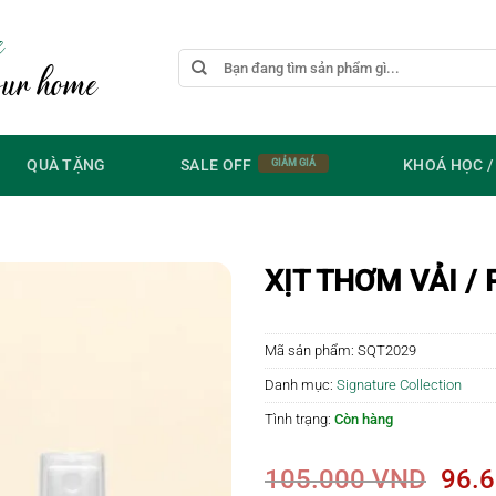
e
Tìm
our home
kiếm:
QUÀ TẶNG
SALE OFF
KHOÁ HỌC 
XỊT THƠM VẢI /
Mã sản phẩm:
SQT2029
Danh mục:
Signature Collection
Tình trạng:
Còn hàng
Giá
105.000
VND
96.