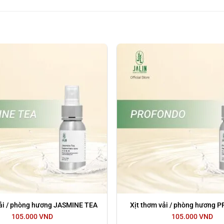
để nhanh chóng loại bỏ các mùi hôi với thương thơm nhẹ nhàng và
i cho cả các loại đồ khó giặt như gối, nệm, sofa, giày, nón b
i trò như một loại nước hoa xịt phòng hay làm mát không khí.
thai.
vải / phòng hương JASMINE TEA
Xịt thơm vải / phòng hương
105.000
VND
105.000
VND