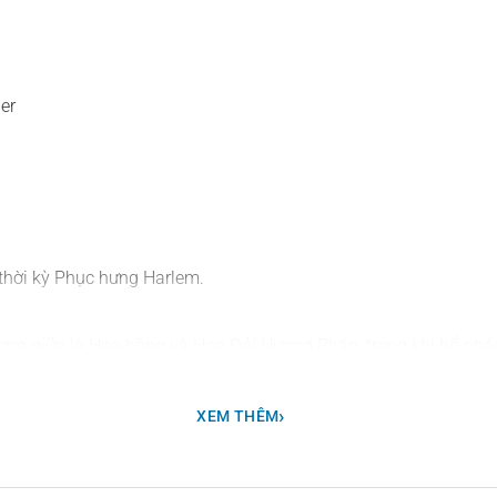
er
 thời kỳ Phục hưng Harlem.
ương giữa là Hoa hồng và Hoa Oải Hương Pháp, trong khi hổ ph
›
XEM THÊM