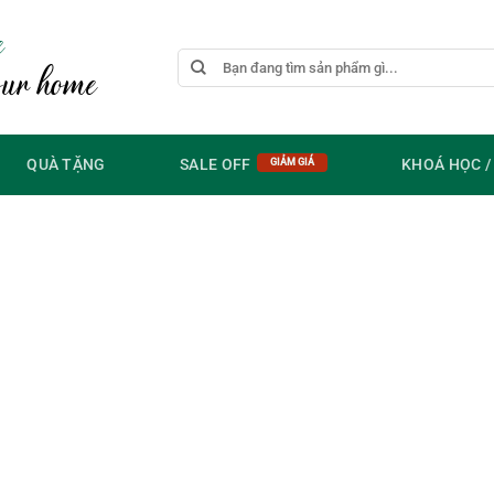
e
Tìm
our home
kiếm:
QUÀ TẶNG
SALE OFF
KHOÁ HỌC 