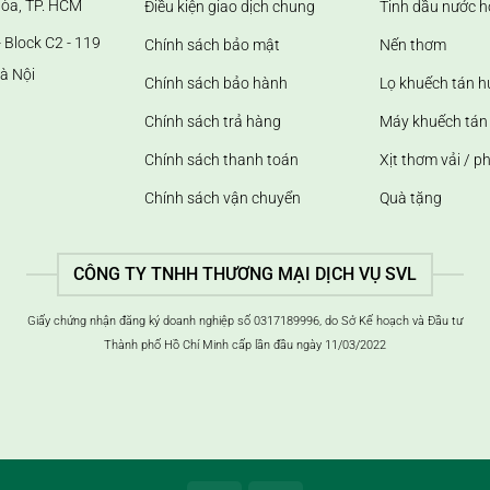
Hòa, TP. HCM
Điều kiện giao dịch chung
Tinh dầu nước h
 Block C2 - 119
Chính sách bảo mật
Nến thơm
à Nội
Chính sách bảo hành
Lọ khuếch tán 
Chính sách trả hàng
Máy khuếch tán 
Chính sách thanh toán
Xịt thơm vải / p
Chính sách vận chuyển
Quà tặng
CÔNG TY TNHH THƯƠNG MẠI DỊCH VỤ SVL
Giấy chứng nhận đăng ký doanh nghiệp số 0317189996, do Sở Kế hoạch và Đầu tư
Thành phố Hồ Chí Minh cấp lần đầu ngày 11/03/2022