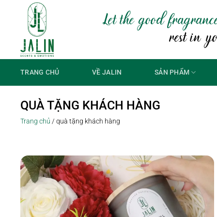
Bỏ
Let the good fragranc
qua
nội
rest in y
dung
TRANG CHỦ
VỀ JALIN
SẢN PHẨM
QUÀ TẶNG KHÁCH HÀNG
Trang chủ
/
quà tặng khách hàng