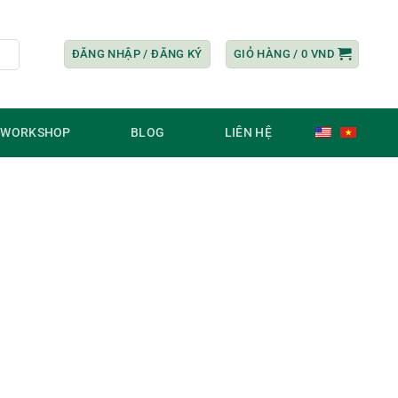
ĐĂNG NHẬP / ĐĂNG KÝ
GIỎ HÀNG /
0
VND
/ WORKSHOP
BLOG
LIÊN HỆ