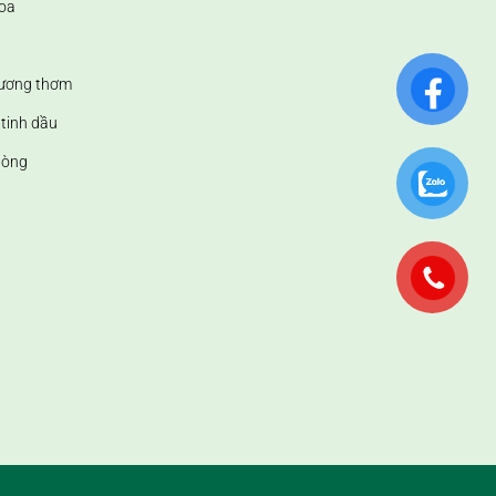
oa
hương thơm
tinh dầu
hòng