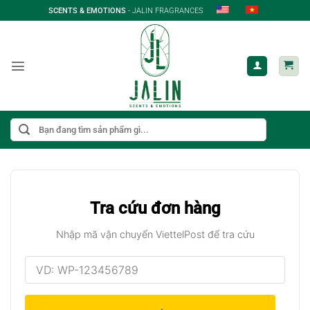
Bỏ
SCENTS & EMOTIONS
- JALIN FRAGRANCES
qua
nội
dung
Tìm
kiếm:
Tra cứu đơn hàng
Nhập mã vận chuyển ViettelPost để tra cứu