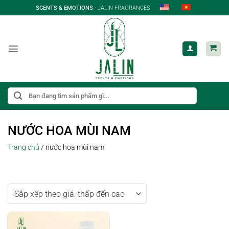
Bỏ
SCENTS & EMOTIONS
- JALIN FRAGRANCES
qua
nội
dung
Tìm
kiếm:
NƯỚC HOA MÙI NAM
Trang chủ
/
nước hoa mùi nam