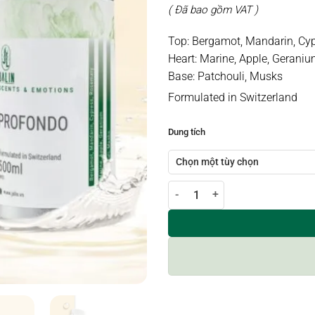
( Đã bao gồm VAT )
Top: Bergamot, Mandarin, Cy
Heart: Marine, Apple, Gerani
Base: Patchouli, Musks
Formulated in Switzerland
Dung tích
Tinh dầu nước hoa PROFONDO s