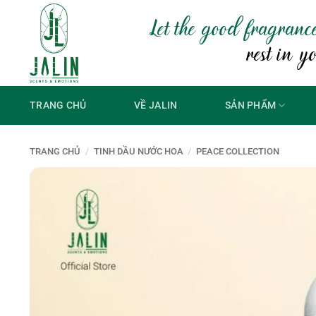
Bỏ
Let the good fragranc
qua
nội
rest in y
dung
TRANG CHỦ
VỀ JALIN
SẢN PHẨM
TRANG CHỦ
/
TINH DẦU NƯỚC HOA
/
PEACE COLLECTION