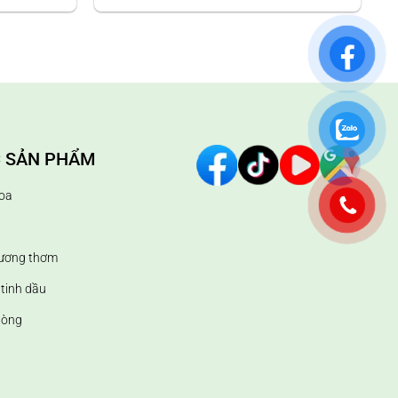
ư kết hợp cùng các sản phẩm gia đình khác:
 SẢN PHẨM
 dùng pha nước giặt quần áo; làm thơm sàn nhà,…
oa
hương thơm
tinh dầu
hòng