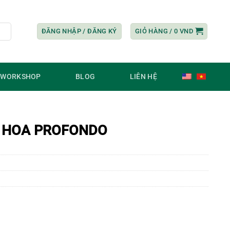
ĐĂNG NHẬP / ĐĂNG KÝ
GIỎ HÀNG /
0
VND
/ WORKSHOP
BLOG
LIÊN HỆ
 HOA PROFONDO