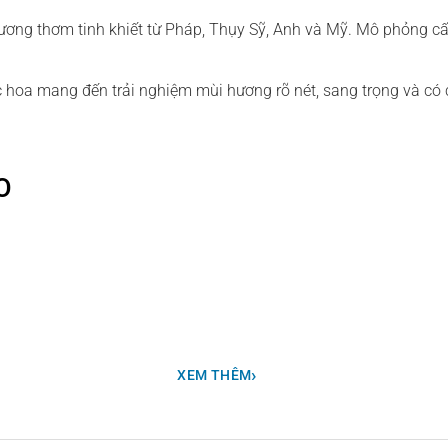
hương thơm tinh khiết từ Pháp, Thụy Sỹ, Anh và Mỹ. Mô phỏng c
ớc hoa mang đến trải nghiệm mùi hương rõ nét, sang trọng và có
O
›
XEM THÊM
 tươi mát, mở ra với những nốt hương đầu tiên của Bergamot tư