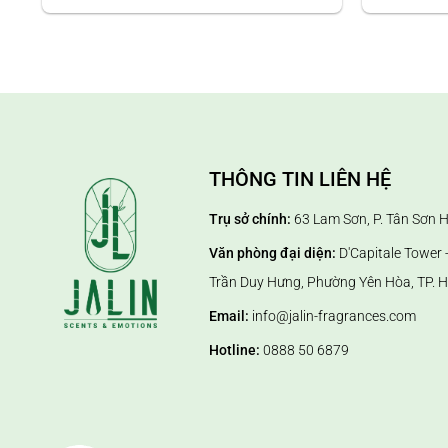
3. Ứng dụng của tinh dầu nước hoa 
Tinh dầu nước hoa không chỉ đơn thuần là sản phẩm tạo
– Không gian gia đình: Tạo cảm giác thư giãn, dễ chịu và
– Văn phòng, showroom: Xây dựng hình ảnh chuyên nghiệ
– Spa, khách sạn, TTTM: Gia tăng trải nghiệm dịch vụ và
THÔNG TIN LIÊN HỆ
– Các ứng dụng sinh hoạt trong gia đình: dùng cho máy 
Trụ sở chính:
63 Lam Sơn, P. Tân Sơn 
Văn phòng đại diện:
D'Capitale Tower -
Trần Duy Hưng, Phường Yên Hòa, TP. H
Email:
info@jalin-fragrances.com
Hotline:
0888 50 6879