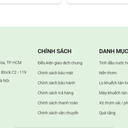
Jalin
 mùi mà còn góp phần nâng tầm trải nghiệm không gian cũng nh
 nâng cao chất lượng sống.
p, tạo ấn tượng với khách hàng.
 nhận diện thương hiệu bằng mùi hương.
CHÍNH SÁCH
DANH MỤC
khuếch tán/ máy xông tinh dầu; khử mùi hôi và làm thơm phòng;
Hòa, TP. HCM
Điều kiện giao dịch chung
Tinh dầu nước h
 Block C2 - 119
Chính sách bảo mật
Nến thơm
à Nội
Chính sách bảo hành
Lọ khuếch tán 
Chính sách trả hàng
Máy khuếch tán 
Chính sách thanh toán
Xịt thơm vải / p
Chính sách vận chuyển
Quà tặng