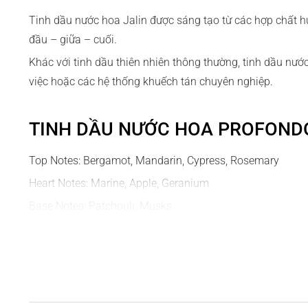
Tinh dầu nước hoa Jalin được sáng tạo từ các hợp chất 
đầu – giữa – cuối.
Khác với tinh dầu thiên nhiên thông thường, tinh dầu nư
việc hoặc các hệ thống khuếch tán chuyên nghiệp.
TINH DẦU NƯỚC HOA PROFOND
Top Notes: Bergamot, Mandarin, Cypress, Rosemary
Heart Notes: Marine, Apple, Geranium
Base Notes: Patchouli, Musks
Formulated in Switzerland
1. Mô tả hương thơm
Profondo là một bản giao hưởng tinh tế, đầy nam tính và