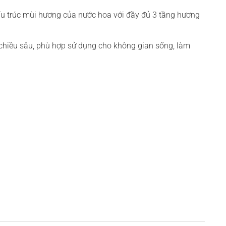
ấu trúc mùi hương của nước hoa với đầy đủ 3 tầng hương
 chiều sâu, phù hợp sử dụng cho không gian sống, làm
ơi mới và Mandarin ngọt ngào, hòa quyện cùng Cypress