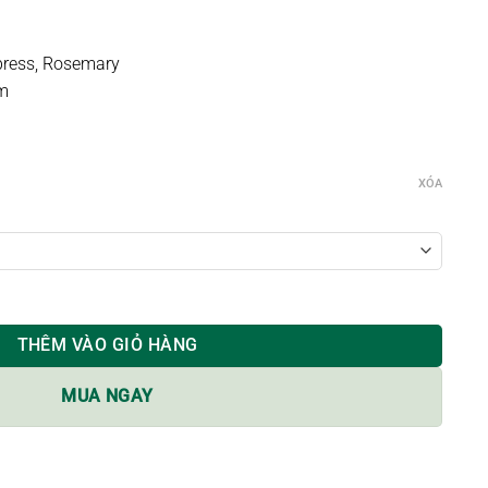
press, Rosemary
um
XÓA
ố lượng
THÊM VÀO GIỎ HÀNG
MUA NGAY