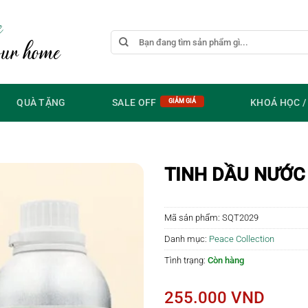
e
Tìm
our home
kiếm:
QUÀ TẶNG
SALE OFF
KHOÁ HỌC 
TINH DẦU NƯỚC
Mã sản phẩm:
SQT2029
Danh mục:
Peace Collection
Tình trạng:
Còn hàng
255.000
VND