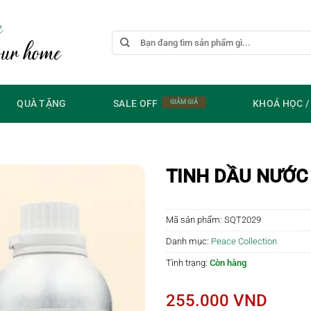
e
Tìm
our home
kiếm:
QUÀ TẶNG
SALE OFF
KHOÁ HỌC 
TINH DẦU NƯỚ
Mã sản phẩm:
SQT2029
Danh mục:
Peace Collection
Tình trạng:
Còn hàng
255.000
VND