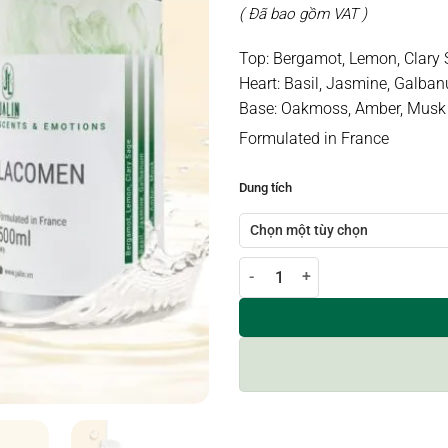
( Đã bao gồm VAT )
Top: Bergamot, Lemon, Clary
Heart: Basil, Jasmine, Galba
Base: Oakmoss, Amber, Musk
Formulated in France
Dung tích
Tinh dầu nước hoa LACOMEN số 