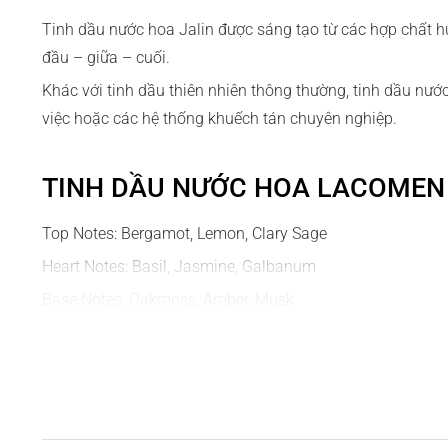
Tinh dầu nước hoa Jalin được sáng tạo từ các hợp chất 
đầu – giữa – cuối.
Khác với tinh dầu thiên nhiên thông thường, tinh dầu nư
việc hoặc các hệ thống khuếch tán chuyên nghiệp.
TINH DẦU NƯỚC HOA LACOMEN
Top Notes: Bergamot, Lemon, Clary Sage
Heart Notes: Basil, Jasmine, Galbanum
Base Notes: Oakmoss, Amber, Musk
Formulated in France
1. Mô tả hương thơm
- Trong những buổi tiệc mùi hương nam giới, Lacomen ch