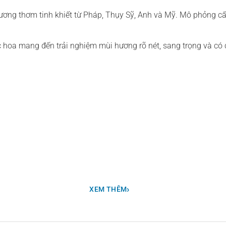
hương thơm tinh khiết từ Pháp, Thụy Sỹ, Anh và Mỹ. Mô phỏng c
ớc hoa mang đến trải nghiệm mùi hương rõ nét, sang trọng và có
›
XEM THÊM
ắc chắn là một món đồ uống đắt giá, và gây nghiện.