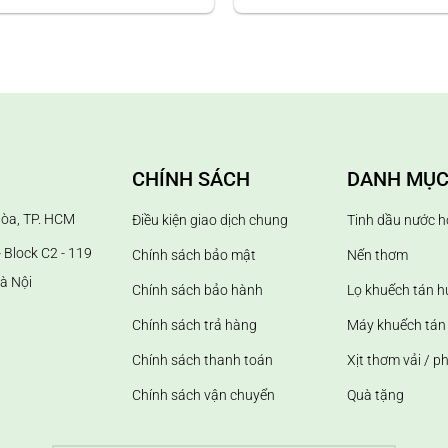
Jalin
 mùi mà còn góp phần nâng tầm trải nghiệm không gian cũng nh
 nâng cao chất lượng sống.
CHÍNH SÁCH
DANH MỤC
p, tạo ấn tượng với khách hàng.
Hòa, TP. HCM
Điều kiện giao dịch chung
Tinh dầu nước h
 nhận diện thương hiệu bằng mùi hương.
 Block C2 - 119
Chính sách bảo mật
Nến thơm
khuếch tán/ máy xông tinh dầu; khử mùi hôi và làm thơm phòng;
à Nội
Chính sách bảo hành
Lọ khuếch tán 
Chính sách trả hàng
Máy khuếch tán 
Chính sách thanh toán
Xịt thơm vải / p
Chính sách vận chuyển
Quà tặng