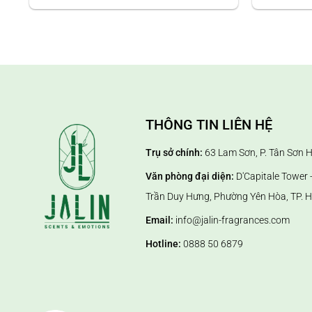
phần, không bị ăn mòn vật liệu đựng.
3. Ứng dụng của tinh dầu nước hoa 
Tinh dầu nước hoa không chỉ đơn thuần là sản phẩm tạo
– Không gian gia đình: Tạo cảm giác thư giãn, dễ chịu và
THÔNG TIN LIÊN HỆ
– Văn phòng, showroom: Xây dựng hình ảnh chuyên nghiệ
Trụ sở chính:
63 Lam Sơn, P. Tân Sơn 
– Spa, khách sạn, TTTM: Gia tăng trải nghiệm dịch vụ và
Văn phòng đại diện:
D'Capitale Tower -
– Các ứng dụng sinh hoạt trong gia đình: dùng cho máy 
Trần Duy Hưng, Phường Yên Hòa, TP. H
Email:
info@jalin-fragrances.com
Hotline:
0888 50 6879