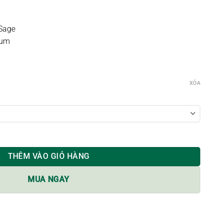
 Sage
num
XÓA
lượng
THÊM VÀO GIỎ HÀNG
MUA NGAY