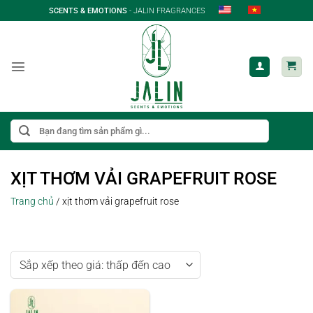
Bỏ
SCENTS & EMOTIONS
- JALIN FRAGRANCES
qua
nội
dung
Tìm
kiếm:
XỊT THƠM VẢI GRAPEFRUIT ROSE
Trang chủ
/
xịt thơm vải grapefruit rose