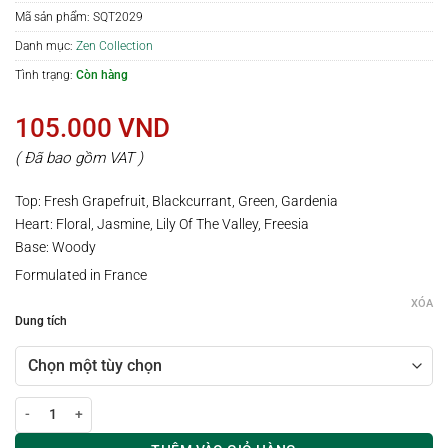
Mã sản phẩm:
SQT2029
Danh mục:
Zen Collection
Tình trạng:
Còn hàng
105.000
VND
( Đã bao gồm VAT )
Top: Fresh Grapefruit, Blackcurrant, Green, Gardenia
Heart: Floral, Jasmine, Lily Of The Valley, Freesia
Base: Woody
Formulated in France
XÓA
Dung tích
Xịt thơm vải / phòng hương GRAPEFRUIT ROSE số lượng