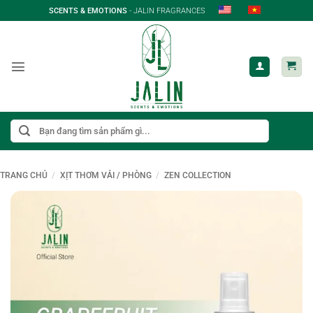
Bỏ
SCENTS & EMOTIONS
- JALIN FRAGRANCES
qua
nội
dung
Tìm
kiếm:
TRANG CHỦ
/
XỊT THƠM VẢI / PHÒNG
/
ZEN COLLECTION