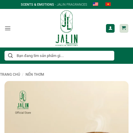
Bỏ
SCENTS & EMOTIONS
- JALIN FRAGRANCES
qua
nội
dung
Tìm
kiếm:
TRANG CHỦ
/
NẾN THƠM