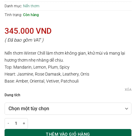
Danh mục:
Nến thơm
Tình trạng:
Còn hàng
345.000
VND
( Đã bao gồm VAT )
Nến thơm Winter Chill làm thơm không gian, khử mùi và mang lại
hương thơm nhẹ nhàng dễ chịu.
Top: Mandarin, Lemon, Plum, Spicy
Heart: Jasmine, Rose Damask, Leathery, Orris
Base: Amber, Oriental, Vetiver, Patchouli
XÓA
Dung tích
Nến thơm WINTER CHILL | 100-220G số lượng
THÊM VÀO GIỎ HÀNG