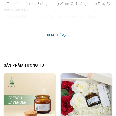
+ Tinh dầu nước hoa 3 tầng hương Winter Chill sáng tạo từ Thụy Sỹ,
đạt chuẩn IFRA.
+ Sáp ong thiên nhiên, sáp đậu nành an toàn cho sức khỏe.
+ Bấc cotton làm từ 100% bông hữu cơ không lõi, bấc được phủ một
lớp sáp thiên nhiên có thể phân hủy hoàn toàn thân thiện với môi
›
XEM THÊM
trường.
+ Nắp đậy gỗ hũ 100g thân thiện với môi trường. Bảo quản kín.
+ Hũ nến 100g được làm từ thủy tinh chịu nhiệt tốt, đảm bảo an
toàn cho người sử dụng. Sau khi đốt xong có thể sử dụng vật dụng
sinh hoạt trong gia đình.
SẢN PHẨM TƯƠNG TỰ
+ Hũ nến 220g chất liệu bạc sáng bóng sang trọng và tinh tế, chịu
nhiệt tốt, đảm bảo an toàn cho người sử dụng. Sau khi đốt xong có
thể sử dụng vật dụng sinh hoạt trong gia đình.
- Dung tích: 100g - 220g.
- Thời gian đốt cháy sản phẩm ở nhiệt độ tiêu chuẩn: 25 giờ đến 45
giờ.
- Độ tỏa hương: 15m2 đến 25m2.