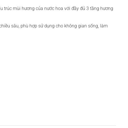
ấu trúc mùi hương của nước hoa với đầy đủ 3 tầng hương
 chiều sâu, phù hợp sử dụng cho không gian sống, làm
 lập, bí ẩn nhưng không kém phần gọi mời.