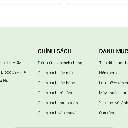
 nâng cao chất lượng sống.
p, tạo ấn tượng với khách hàng.
 nhận diện thương hiệu bằng mùi hương.
khuếch tán/ máy xông tinh dầu; khử mùi hôi và làm thơm phòng;
CHÍNH SÁCH
DANH MỤC
Hòa, TP. HCM
Điều kiện giao dịch chung
Tinh dầu nước h
 Block C2 - 119
Chính sách bảo mật
Nến thơm
à Nội
Chính sách bảo hành
Lọ khuếch tán 
Chính sách trả hàng
Máy khuếch tán 
Chính sách thanh toán
Xịt thơm vải / p
Chính sách vận chuyển
Quà tặng