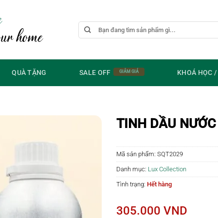
e
Tìm
our home
kiếm:
QUÀ TẶNG
SALE OFF
KHOÁ HỌC 
TINH DẦU NƯỚC
Mã sản phẩm:
SQT2029
Danh mục:
Lux Collection
Tình trạng:
Hết hàng
305.000
VND