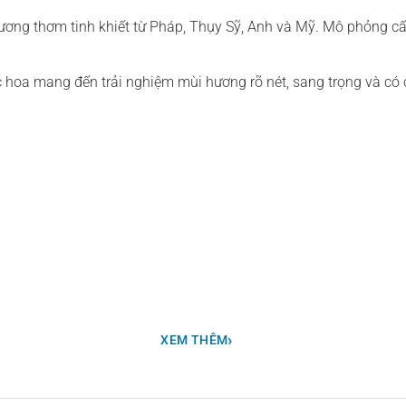
hương thơm tinh khiết từ Pháp, Thụy Sỹ, Anh và Mỹ. Mô phỏng c
ớc hoa mang đến trải nghiệm mùi hương rõ nét, sang trọng và có
›
XEM THÊM
ương thơm này như một quý bà với hai sắc thái tính cách đầy đối