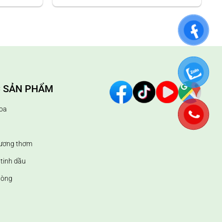
 dùng pha nước giặt quần áo; làm thơm sàn nhà,…
 SẢN PHẨM
oa
hương thơm
tinh dầu
hòng