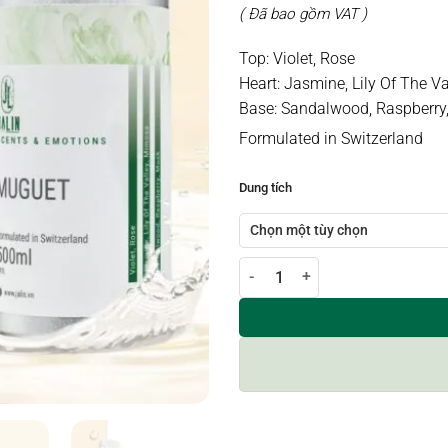
( Đã bao gồm VAT )
Top: Violet, Rose
Heart: Jasmine, Lily Of The V
Base: Sandalwood, Raspberr
Formulated in Switzerland
Dung tích
Tinh dầu nước hoa MUGUET số l