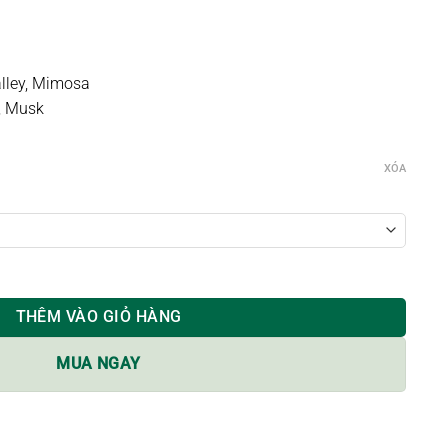
alley, Mimosa
y, Musk
XÓA
ượng
THÊM VÀO GIỎ HÀNG
MUA NGAY