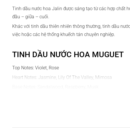
Tinh dầu nước hoa Jalin được sáng tạo từ các hợp chất 
đầu – giữa – cuối.
Khác với tinh dầu thiên nhiên thông thường, tinh dầu nư
việc hoặc các hệ thống khuếch tán chuyên nghiệp.
TINH DẦU NƯỚC HOA MUGUET
Top Notes: Violet, Rose
Heart Notes: Jasmine, Lily Of The Valley, Mimosa
Base Notes: Sandalwood, Raspberry, Musk
Formulated in Switzerland
1. Mô tả hương thơm
- Là một nét hương đậm vị gỗ cùng vanilla và trái cây, h