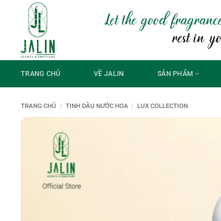
Bỏ
Let the good fragranc
qua
nội
rest in y
dung
TRANG CHỦ
VỀ JALIN
SẢN PHẨM
TRANG CHỦ
/
TINH DẦU NƯỚC HOA
/
LUX COLLECTION