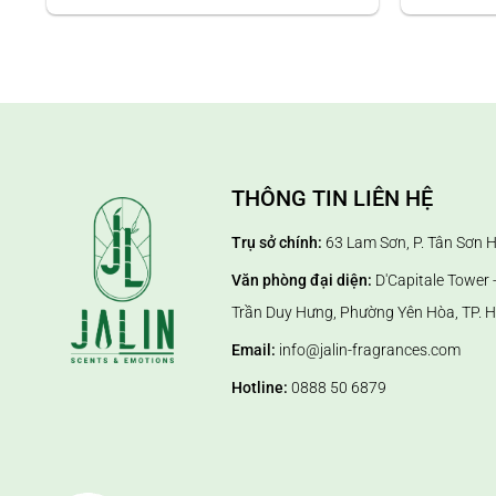
là:
tại
– Không gian gia đình: Tạo cảm giác thư giãn, dễ chịu và
255.000 VND.
là:
234.600 VND.
– Văn phòng, showroom: Xây dựng hình ảnh chuyên nghiệ
– Spa, khách sạn, TTTM: Gia tăng trải nghiệm dịch vụ và
– Các ứng dụng sinh hoạt trong gia đình: dùng cho máy 
THÔNG TIN LIÊN HỆ
Trụ sở chính:
63 Lam Sơn, P. Tân Sơn 
Văn phòng đại diện:
D'Capitale Tower -
Trần Duy Hưng, Phường Yên Hòa, TP. H
Email:
info@jalin-fragrances.com
Hotline:
0888 50 6879