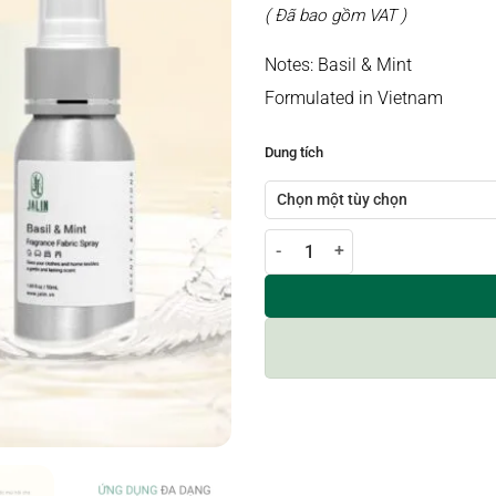
( Đã bao gồm VAT )
Notes: Basil & Mint
Formulated in Vietnam
Dung tích
Xịt thơm vải / phòng hương BASI