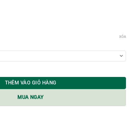
XÓA
L & MINT số lượng
THÊM VÀO GIỎ HÀNG
MUA NGAY