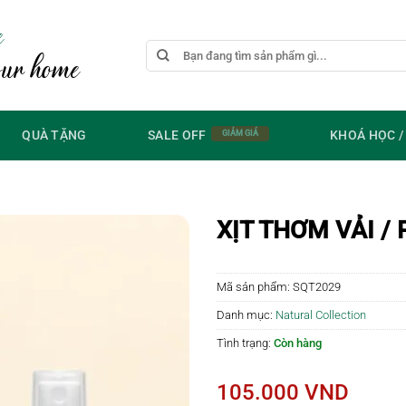
e
Tìm
our home
kiếm:
QUÀ TẶNG
SALE OFF
KHOÁ HỌC 
XỊT THƠM VẢI /
Mã sản phẩm:
SQT2029
Danh mục:
Natural Collection
Tình trạng:
Còn hàng
105.000
VND