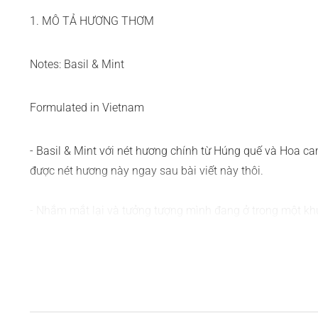
1. MÔ TẢ HƯƠNG THƠM
Notes: Basil & Mint
Formulated in Vietnam
- Basil & Mint với nét hương chính từ Húng quế và Hoa c
được nét hương này ngay sau bài viết này thôi.
- Nhắm mắt lại và tưởng tượng mình đang ở trong một khu
không khác mấy Tiêu và Bạc hà kết hợp với nhau. Hãy đi đ
hăng, nhưng tươi, ấy là Húng quế.
- Còn Hoa cam, tôi đành ví von nét hương này có tính 
hai mùi hương trên với nhau, bạn đã có một hợp hương th