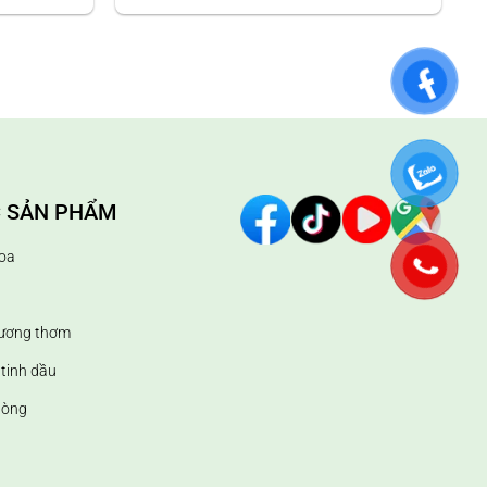
 SẢN PHẨM
oa
hương thơm
tinh dầu
hòng