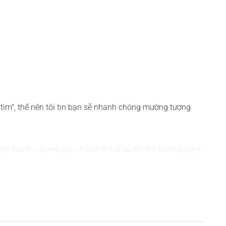
tìm", thế nên tôi tin bạn sẽ nhanh chóng mường tượng
ng thanh cay mà giả như có thể ví dụ thì thứ hương cũng
 thật nát. Đưa lên mũi ngửi, bạn thấy được gì? Cay,
 mát mẻ như nhóm Cam chanh. Nào, giờ hãy cộng hưởng cả
 nhấn.