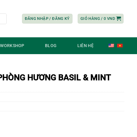
ĐĂNG NHẬP / ĐĂNG KÝ
GIỎ HÀNG /
0
VND
/ WORKSHOP
BLOG
LIÊN HỆ
 PHÒNG HƯƠNG BASIL & MINT