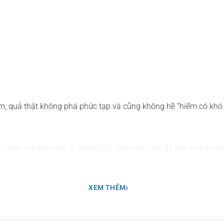
am, quả thật không phá phức tạp và cũng không hề “hiếm có khó 
 vườn um tùm cây lá, trong một góc vườn, nơi ấy toả ra thứ hươ
ến góc vườn đang ngát hương ấy, ngắt một vài đọt non và vò cho
›
XEM THÊM
chất nồng nàn, miên man giống Nhài, nhưng cũng thanh chua và
anh khiết nhưng sắc nét, tươi tắn nhưng không hề thiếu đi điểm