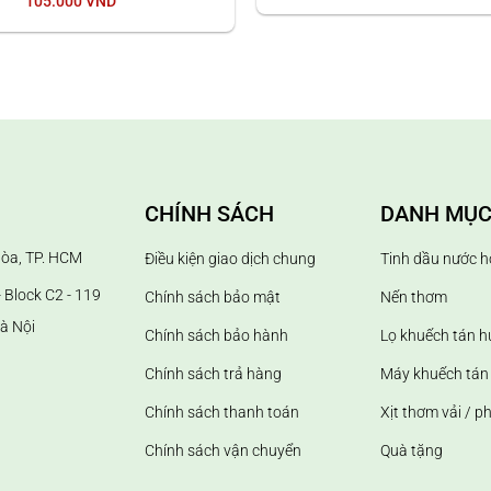
105.000
VND
thai.
CHÍNH SÁCH
DANH MỤC
Hòa, TP. HCM
Điều kiện giao dịch chung
Tinh dầu nước h
 Block C2 - 119
Chính sách bảo mật
Nến thơm
à Nội
Chính sách bảo hành
Lọ khuếch tán 
Chính sách trả hàng
Máy khuếch tán 
Chính sách thanh toán
Xịt thơm vải / p
Chính sách vận chuyển
Quà tặng