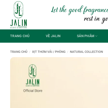
Bỏ
Let the good fragranc
qua
nội
rest in y
dung
TRANG CHỦ
VỀ JALIN
SẢN PHẨM
TRANG CHỦ
/
XỊT THƠM VẢI / PHÒNG
/
NATURAL COLLECTION