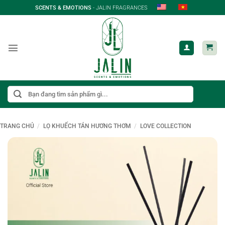
Bỏ
SCENTS & EMOTIONS
- JALIN FRAGRANCES
qua
nội
dung
Tìm
kiếm:
TRANG CHỦ
/
LỌ KHUẾCH TÁN HƯƠNG THƠM
/
LOVE COLLECTION