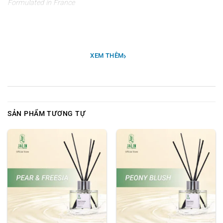
Formulated in France
Sweet Ylang như một bản nhạc tình yêu nồng nàn và say đắm. Mở
đầu với những nốt hương tươi mới và ngọt ngào của Plum và
›
Raspberry, kết hợp cùng Coconut béo ngậy, hương thơm này như
XEM THÊM
một ly cocktail nhiệt đới, mang đến cảm giác sảng khoái và lôi cuốn
ngay từ những giây phút đầu tiên. Khi hương thơm tiếp tục lan tỏa,
tầng hương giữa xuất hiện với sự hòa quyện hoàn hảo của hoa ngọc
lan tây Ylang Ylang quyến rũ, Rose thanh khiết, Jasmine dịu dàng
SẢN PHẨM TƯƠNG TỰ
và Tiare đầy mộng mơ. Lớp hương giữa này như một khu vườn hoa
nở rộ, mang lại cảm giác lãng mạn và tinh tế.
2. Thành phần
- Gồm 5 que khuếch tán với chất liệu Mây.
- Tinh dầu nước hoa cao cấp sáng tạo từ Pháp, Thụy Sỹ, Anh và Mỹ.
- Lọ chất liệu thủy tinh cao cấp dung tích 100ml.