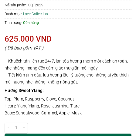
Mã sản phẩm:
SQT2029
Danh mục:
Love Collection
Tình trạng:
Còn hàng
625.000
VND
( Đã bao gồm VAT )
– Khuếch tán liên tục 24/7, lan tỏa hương thơm một cách an toàn,
nhẹ nhàng, mang đến cảm giác thư giãn mỗi ngày.
– Tiết kiệm tinh dầu, lưu hương lâu, lý tưởng cho những ai yêu thích
mùi hương nhẹ nhàng, không nồng gắt.
Hương Sweet Ylang:
Top: Plum, Raspberry, Clove, Coconut
Heart: Ylang Ylang, Rose, Jasmine, Tiare
Base: Sandalwood, Caramel, Apple, Musk
Lọ khuếch tán hương SWEET YLANG | 100ml số lượng