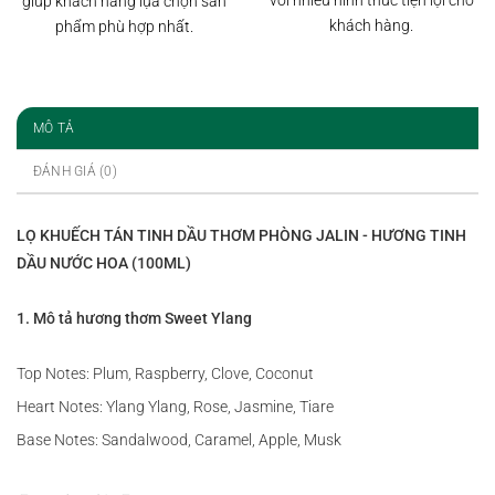
với nhiều hình thức tiện lợi cho
giúp khách hàng lựa chọn sản
khách hàng.
phẩm phù hợp nhất.
MÔ TẢ
ĐÁNH GIÁ (0)
LỌ KHUẾCH TÁN TINH DẦU THƠM PHÒNG JALIN - HƯƠNG TINH
DẦU NƯỚC HOA (100ML)
1. Mô tả hương thơm Sweet Ylang
Top Notes: Plum, Raspberry, Clove, Coconut
Heart Notes: Ylang Ylang, Rose, Jasmine, Tiare
Base Notes: Sandalwood, Caramel, Apple, Musk