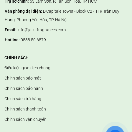
Trụ sở chính:
63 Lam Sơn, P. Tân Sơn Hòa, TP. HCM
- Bước 2: Đảo đầu que sau 1 giờ đầu tiên để giúp que nhanh chóng
thấm đều tinh dầu.
Văn phòng đại diện:
D'Capitale Tower - Block C2 - 119 Trần Duy
- Bước 3: Nếu sau 1 thời gian, chúng ta cảm nhận mùi hương
Hưng, Phường Yên Hòa, TP. Hà Nội
khuếch tán nhẹ dần thì nguyên nhân có thể do đầu que bị khô nên
Email:
info@jalin-fragrances.com
đảo đầu que lại và lắc nhẹ bình tinh dầu để giúp chúng hoạt động
tốt hơn trong thời gian dài.
Hotline:
0888 50 6879
CHÍNH SÁCH
Điều kiện giao dịch chung
Chính sách bảo mật
Chính sách bảo hành
Chính sách trả hàng
Chính sách thanh toán
Chính sách vận chuyển