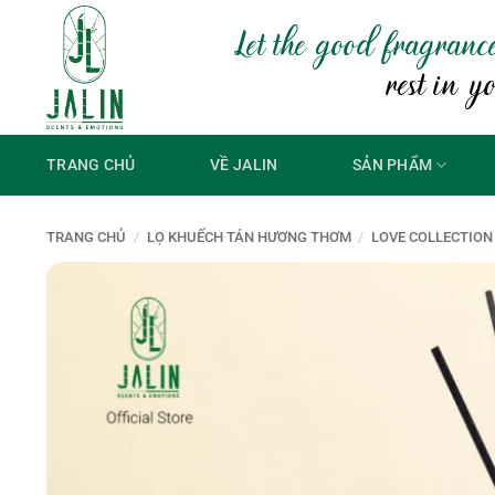
Bỏ
Let the good fragranc
qua
nội
rest in y
dung
TRANG CHỦ
VỀ JALIN
SẢN PHẨM
TRANG CHỦ
/
LỌ KHUẾCH TÁN HƯƠNG THƠM
/
LOVE COLLECTION