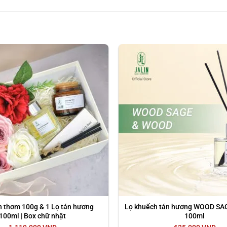
đón một tia nắng chiều trong văn phòng buồn tẻ của tôi hoặc ng
Anh và Mỹ.
u nước hoa được sử dụng để tạo một mùi thơm dễ chịu trong khô
 như mùi hôi thuốc, mùi thức ăn hay mùi hôi trong phòng, mùi 
n thơm 100g & 1 Lọ tán hương
Lọ khuếch tán hương WOOD SA
100ml | Box chữ nhật
100ml