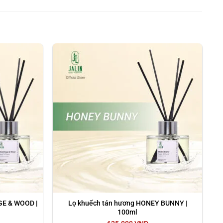
ửi mùi nước hoa White Tea, sự tinh tế của nó! Bạn đã
ng gian sống, như phòng khách, phòng ngủ, văn phòng,
ẩm mốc…
GE & WOOD |
Lọ khuếch tán hương HONEY BUNNY |
100ml