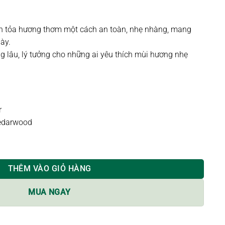
lan tỏa hương thơm một cách an toàn, nhẹ nhàng, mang
ày.
ng lâu, lý tưởng cho những ai yêu thích mùi hương nhẹ
r
edarwood
| 100ml số lượng
THÊM VÀO GIỎ HÀNG
MUA NGAY