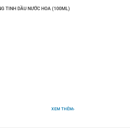
NG TINH DẦU NƯỚC HOA (100ML)
iết khi mọi thứ đang vội vã trôi qua..ngày thật điên rồ..và bạn
 lặng! Bạn có nắm bắt được khoảnh khắc yên bình đó không?
›
XEM THÊM
 tự làm bổ dưỡng (có thể là khoai tây chiên nữa!) hoặc nụ cười
hể là một tin nhắn yêu thương từ chồng ngoài cửa sổ màu xanh 