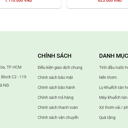
1.110.000
VND
625.000
VND
alin
ue đối với không gian nhỏ hơn 12m2 và 5 que đối với không gian
CHÍNH SÁCH
DANH MỤC
anh chóng thấm đều tinh dầu.
ng khuếch tán nhẹ dần thì nguyên nhân có thể do đầu que bị khô
Hòa, TP. HCM
Điều kiện giao dịch chung
Tinh dầu nước h
 Block C2 - 119
Chính sách bảo mật
Nến thơm
à Nội
Chính sách bảo hành
Lọ khuếch tán 
Chính sách trả hàng
Máy khuếch tán 
Chính sách thanh toán
Xịt thơm vải / p
Chính sách vận chuyển
Quà tặng