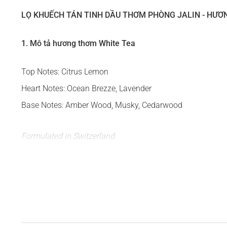
LỌ KHUẾCH TÁN TINH DẦU THƠM PHÒNG JALIN - HƯƠ
1. Mô tả hương thơm White Tea
Top Notes: Citrus Lemon
Heart Notes: Ocean Brezze, Lavender
Base Notes: Amber Wood, Musky, Cedarwood
Formulated in Switzerland
- Làm thế nào để bạn tìm thấy khoảnh khắc của bạn? Bạn b
khí trong lành! Một tiếng thở dài! Một khoảnh khắc tĩnh
- Đối với tôi, đó có thể là miếng cắn đầu tiên của món ăn
ong vò vẽ giữa những bông cúc vạn thọ của tôi hoặc có t