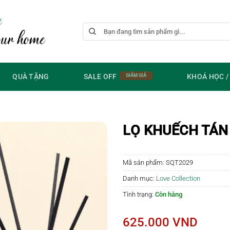
e
Tìm
our home
kiếm:
QUÀ TẶNG
SALE OFF
KHOÁ HỌC 
LỌ KHUẾCH TÁN
Mã sản phẩm:
SQT2029
Danh mục:
Love Collection
Tình trạng:
Còn hàng
625.000
VND