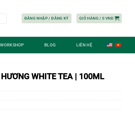
ĐĂNG NHẬP / ĐĂNG KÝ
GIỎ HÀNG /
0
VND
/ WORKSHOP
BLOG
LIÊN HỆ
 HƯƠNG WHITE TEA | 100ML